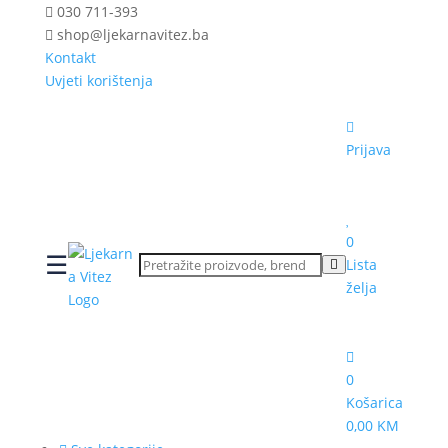
030 711-393
shop@ljekarnavitez.ba
Kontakt
Uvjeti korištenja
Prijava
0
☰
Lista
želja
0
Košarica
0,00 KM