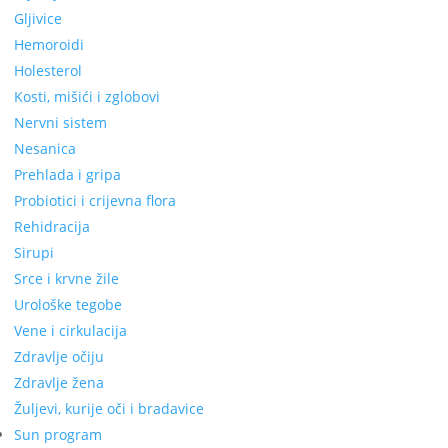
Gljivice
Hemoroidi
Holesterol
Kosti, mišići i zglobovi
Nervni sistem
Nesanica
Prehlada i gripa
Probiotici i crijevna flora
Rehidracija
Sirupi
Srce i krvne žile
Urološke tegobe
Vene i cirkulacija
Zdravlje očiju
Zdravlje žena
Žuljevi, kurije oči i bradavice
Sun program