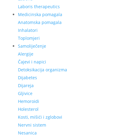
Laboris therapeutics
Medicinska pomagala
Anatomska pomagala
Inhalatori
Toplomjeri
Samoliječenje
Alergije
Čajevi i napici
Detoksikacija organizma
Dijabetes
Dijareja
Gljivice
Hemoroidi
Holesterol
Kosti, mišići i zglobovi
Nervni sistem
Nesanica