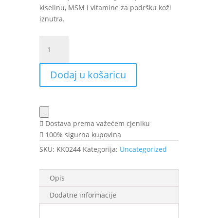
kiselinu, MSM i vitamine za podršku koži
iznutra.
VITAL
PLUS
ACTIVE
Dodaj u košaricu
COL+JAL
cap.
a
30
VA
Dostava prema važećem cjeniku
količina
100% sigurna kupovina
SKU:
KK0244
Kategorija:
Uncategorized
Opis
Dodatne informacije