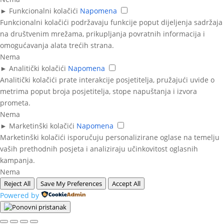
►
Funkcionalni kolačići
Napomena
Funkcionalni kolačići podržavaju funkcije poput dijeljenja sadržaja
na društvenim mrežama, prikupljanja povratnih informacija i
omogućavanja alata trećih strana.
Nema
►
Analitički kolačići
Napomena
Analitički kolačići prate interakcije posjetitelja, pružajući uvide o
metrima poput broja posjetitelja, stope napuštanja i izvora
prometa.
Nema
►
Marketinški kolačići
Napomena
Marketinški kolačići isporučuju personalizirane oglase na temelju
vaših prethodnih posjeta i analiziraju učinkovitost oglasnih
kampanja.
Nema
Reject All
Save My Preferences
Accept All
Powered by