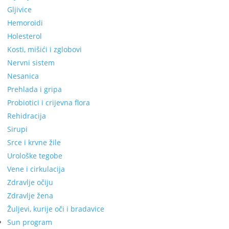
Gljivice
Hemoroidi
Holesterol
Kosti, mišići i zglobovi
Nervni sistem
Nesanica
Prehlada i gripa
Probiotici i crijevna flora
Rehidracija
Sirupi
Srce i krvne žile
Urološke tegobe
Vene i cirkulacija
Zdravlje očiju
Zdravlje žena
Žuljevi, kurije oči i bradavice
Sun program