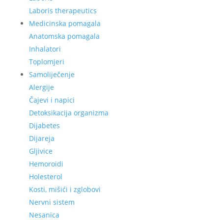
Laboris therapeutics
Medicinska pomagala
Anatomska pomagala
Inhalatori
Toplomjeri
Samoliječenje
Alergije
Čajevi i napici
Detoksikacija organizma
Dijabetes
Dijareja
Gljivice
Hemoroidi
Holesterol
Kosti, mišići i zglobovi
Nervni sistem
Nesanica