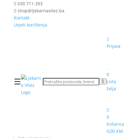
030 711-393
shop@ljekarnavitez.ba
Kontakt
Uvjeti korištenja
Prijava
0
☰
Lista
želja
0
Košarica
0,00 KM