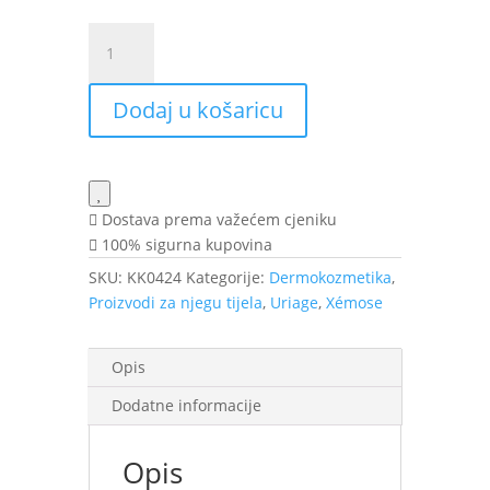
Uriage
Xémose
cerat
Dodaj u košaricu
200
ml
količina
Dostava prema važećem cjeniku
100% sigurna kupovina
SKU:
KK0424
Kategorije:
Dermokozmetika
,
Proizvodi za njegu tijela
,
Uriage
,
Xémose
Opis
Dodatne informacije
Opis