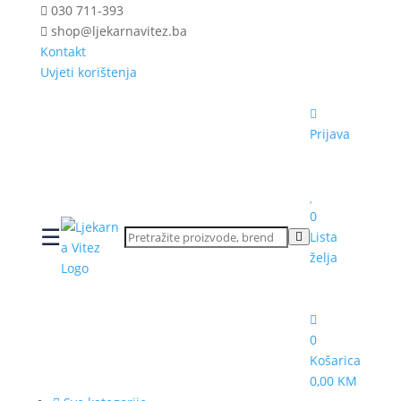
030 711-393
shop@ljekarnavitez.ba
Kontakt
Uvjeti korištenja
Prijava
0
☰
Lista
želja
0
Košarica
0,00 KM