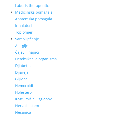
Laboris therapeutics
Medicinska pomagala
Anatomska pomagala
Inhalatori
Toplomjeri
Samoliječenje
Alergije
Čajevi i napici
Detoksikacija organizma
Dijabetes
Dijareja
Gljivice
Hemoroidi
Holesterol
Kosti, mišići i zglobovi
Nervni sistem
Nesanica