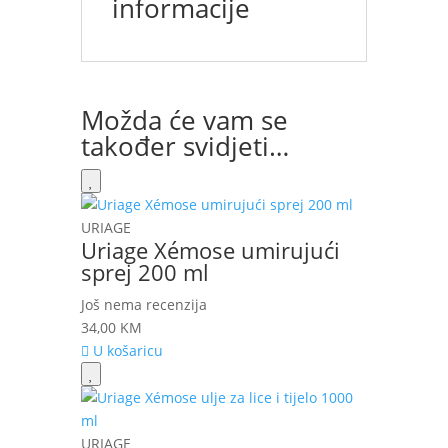
informacije
Možda će vam se
također svidjeti…
URIAGE
Uriage Xémose umirujući
sprej 200 ml
Još nema recenzija
34,00
KM
U košaricu
URIAGE