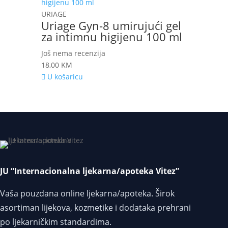
URIAGE
Uriage Gyn-8 umirujući gel
za intimnu higijenu 100 ml
Još nema recenzija
18,00
KM
U košaricu
JU “Internacionalna ljekarna/apoteka Vitez”
Vaša pouzdana online ljekarna/apoteka. Širok
asortiman lijekova, kozmetike i dodataka prehrani
po ljekarničkim standardima.