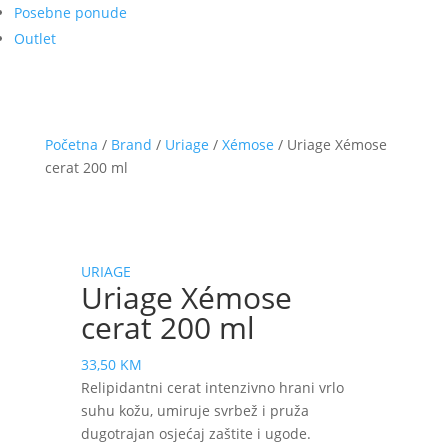
Posebne ponude
Outlet
Početna
/
Brand
/
Uriage
/
Xémose
/ Uriage Xémose
cerat 200 ml
URIAGE
Uriage Xémose
cerat 200 ml
33,50
KM
Relipidantni cerat intenzivno hrani vrlo
suhu kožu, umiruje svrbež i pruža
dugotrajan osjećaj zaštite i ugode.