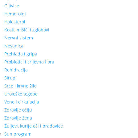
Gljivice
Hemoroidi
Holesterol
Kosti, mišići i zglobovi
Nervni sistem
Nesanica
Prehlada i gripa
Probiotici i crijevna flora
Rehidracija
Sirupi
Srce i krvne žile
Urološke tegobe
Vene i cirkulacija
Zdravlje očiju
Zdravlje žena
Žuljevi, kurije oči i bradavice
Sun program