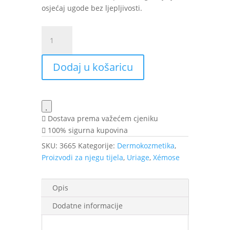
osjećaj ugode bez ljepljivosti.
Uriage
Xémose
umirujući
Dodaj u košaricu
sprej
200
ml
količina
Dostava prema važećem cjeniku
100% sigurna kupovina
SKU:
3665
Kategorije:
Dermokozmetika
,
Proizvodi za njegu tijela
,
Uriage
,
Xémose
Opis
Dodatne informacije