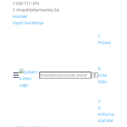
030 711-393
shop@ljekarnavitez.ba
Kontakt
Uvjeti korištenja
Prijava
0
☰
Lista
želja
0
Košarica
0,00 KM