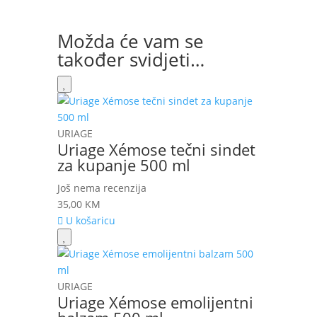
Možda će vam se
također svidjeti…
URIAGE
Uriage Xémose tečni sindet
za kupanje 500 ml
Još nema recenzija
35,00
KM
U košaricu
URIAGE
Uriage Xémose emolijentni