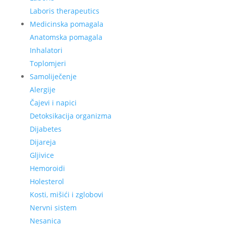
Laboris therapeutics
Medicinska pomagala
Anatomska pomagala
Inhalatori
Toplomjeri
Samoliječenje
Alergije
Čajevi i napici
Detoksikacija organizma
Dijabetes
Dijareja
Gljivice
Hemoroidi
Holesterol
Kosti, mišići i zglobovi
Nervni sistem
Nesanica