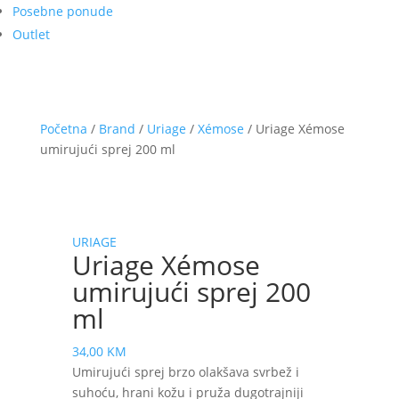
Posebne ponude
Outlet
Početna
/
Brand
/
Uriage
/
Xémose
/ Uriage Xémose
umirujući sprej 200 ml
URIAGE
Uriage Xémose
umirujući sprej 200
ml
34,00
KM
Umirujući sprej brzo olakšava svrbež i
suhoću, hrani kožu i pruža dugotrajniji