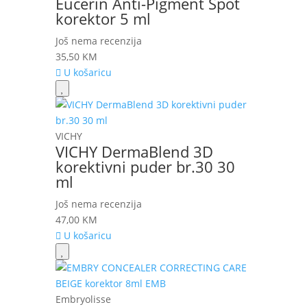
Eucerin Anti-Pigment Spot
korektor 5 ml
Još nema recenzija
35,50
KM
U košaricu
VICHY
VICHY DermaBlend 3D
korektivni puder br.30 30
ml
Još nema recenzija
47,00
KM
U košaricu
Embryolisse