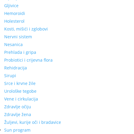
Gljivice
Hemoroidi
Holesterol
Kosti, mišići i zglobovi
Nervni sistem
Nesanica
Prehlada i gripa
Probiotici i crijevna flora
Rehidracija
Sirupi
Srce i krvne žile
Urološke tegobe
Vene i cirkulacija
Zdravlje očiju
Zdravlje žena
Žuljevi, kurije oči i bradavice
Sun program