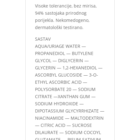
Visoke tolerancije, bez mirisa,
94% sastojaka prirodnog
porijekla. Nekomedogeno,
dermatološki testirano.
SASTAV
AQUA/URIAGE WATER —
PROPANEDIOL — BUTYLENE
GLYCOL — DIGLYCERIN —
GLYCERIN — 1,2-HEXANEDIOL —
ASCORBYL GLUCOSIDE — 3-O-
ETHYL ASCORBIC ACID —
POLYSORBATE 20 — SODIUM
CITRATE —XANTHAN GUM —
SODIUM HYDROXIDE —
DIPOTASSIUM GLYCYRRHIZATE —
NIACINAMIDE — MALTODEXTRIN
— CITRIC ACID — SUCROSE
DILAURATE — SODIUM COCOYL
GLUTAMATE — PISUM SATIVUM