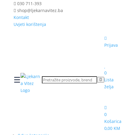
030 711-393
shop@ljekarnavitez.ba
Kontakt
Uvjeti korištenja
Prijava
0
☰
Lista
želja
0
Košarica
0,00 KM