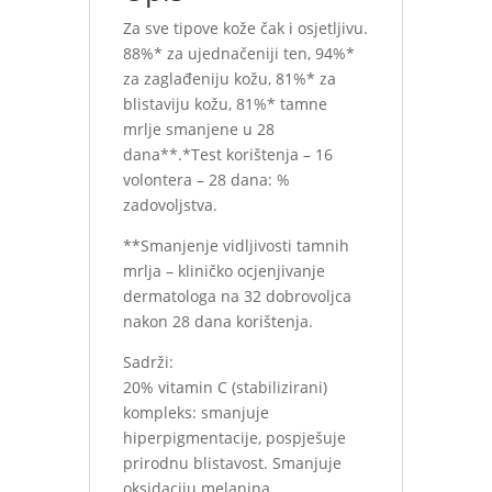
Za sve tipove kože čak i osjetljivu.
88%* za ujednačeniji ten, 94%*
za zaglađeniju kožu, 81%* za
blistaviju kožu, 81%* tamne
mrlje smanjene u 28
dana**.*Test korištenja – 16
volontera – 28 dana: %
zadovoljstva.
**Smanjenje vidljivosti tamnih
mrlja – kliničko ocjenjivanje
dermatologa na 32 dobrovoljca
nakon 28 dana korištenja.
Sadrži:
20% vitamin C (stabilizirani)
kompleks: smanjuje
hiperpigmentacije, pospješuje
prirodnu blistavost. Smanjuje
oksidaciju melanina.