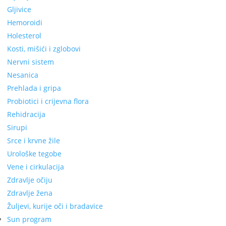
Gljivice
Hemoroidi
Holesterol
Kosti, mišići i zglobovi
Nervni sistem
Nesanica
Prehlada i gripa
Probiotici i crijevna flora
Rehidracija
Sirupi
Srce i krvne žile
Urološke tegobe
Vene i cirkulacija
Zdravlje očiju
Zdravlje žena
Žuljevi, kurije oči i bradavice
Sun program