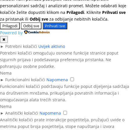
personalizirani sadržaj i analizirati promet. Možete odabrati koje
kolačiće želite dopustiti klikom na
Prilagodi
. Kliknite
Prihvati sve
za pristanak ili
Odbij sve
za odbijanje nebitnih kolačića.
Prilagodi
Odbij sve
Prihvati sve
Powered by
✖
►
Potrebni kolačići
Uvijek aktivno
Potrebni kolačići omogućuju osnovne funkcije stranice poput
sigurnih prijava i podešavanja preferencija pristanka. Ne
pohranjuju osobne podatke.
Nema
►
Funkcionalni kolačići
Napomena
Funkcionalni kolačići podržavaju funkcije poput dijeljenja sadržaja
na društvenim mrežama, prikupljanja povratnih informacija i
omogućavanja alata trećih strana.
Nema
►
Analitički kolačići
Napomena
Analitički kolačići prate interakcije posjetitelja, pružajući uvide o
metrima poput broja posjetitelja, stope napuštanja i izvora