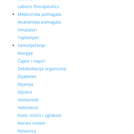
Laboris therapeutics
Medicinska pomagala
Anatomska pomagala
Inhalatori
Toplomjeri
Samoliječenje
Alergije
Čajevi i napici
Detoksikacija organizma
Dijabetes
Dijareja
Gljivice
Hemoroidi
Holesterol
Kosti, mišići i zglobovi
Nervni sistem
Nesanica