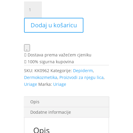
Uriage
Depiderm
Serum
Dodaj u košaricu
Booster
30
ml
količina
Dostava prema važećem cjeniku
100% sigurna kupovina
SKU:
KK0962
Kategorije:
Depiderm
,
Dermokozmetika
,
Proizvodi za njegu lica
,
Uriage
Marka:
Uriage
Opis
Dodatne informacije
Opis