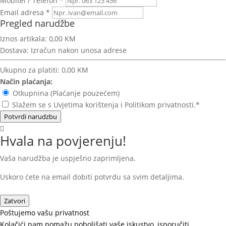
Mobitel / Telefon *
Email adresa *
Pregled narudžbe
Iznos artikala:
0,00 KM
Dostava:
Izračun nakon unosa adrese
Ukupno za platiti:
0,00 KM
Način plaćanja:
Otkupnina (Plaćanje pouzećem)
Slažem se s Uvjetima korištenja i Politikom privatnosti.*
Potvrdi narudzbu
Hvala na povjerenju!
Vaša narudžba je uspješno zaprimljena.
Uskoro ćete na email dobiti potvrdu sa svim detaljima.
Zatvori
Poštujemo vašu privatnost
Kolačići nam pomažu poboljšati vaše iskustvo, isporučiti