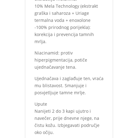
10% Mela Technology (ekstrakt
graška i saharoza + Uriage
termalna voda + enoxolone
-100% prirodnog porijekla):
korekcija i prevencija tamnih
mrlja.
Niacinamid: protiv
hiperpigmentacija, potiče
ujednačavanje tena.
Ujednačava i zaglađuje ten, vraća
mu blistavost. Smanjuje i
posvjetljuje tamne mrlje.
Upute
Nanijeti 2 do 3 kapi ujutro i
navečer, prije dnevne njege, na
čistu kožu. Izbjegavati područje
oko očiju.