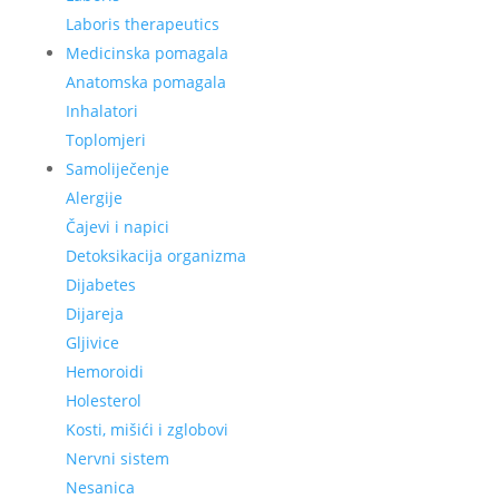
Laboris therapeutics
Medicinska pomagala
Anatomska pomagala
Inhalatori
Toplomjeri
Samoliječenje
Alergije
Čajevi i napici
Detoksikacija organizma
Dijabetes
Dijareja
Gljivice
Hemoroidi
Holesterol
Kosti, mišići i zglobovi
Nervni sistem
Nesanica