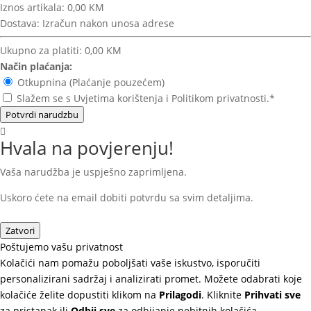
Iznos artikala:
0,00 KM
Dostava:
Izračun nakon unosa adrese
Ukupno za platiti:
0,00 KM
Način plaćanja:
Otkupnina (Plaćanje pouzećem)
Slažem se s Uvjetima korištenja i Politikom privatnosti.*
Potvrdi narudzbu
Hvala na povjerenju!
Vaša narudžba je uspješno zaprimljena.
Uskoro ćete na email dobiti potvrdu sa svim detaljima.
Zatvori
Poštujemo vašu privatnost
Kolačići nam pomažu poboljšati vaše iskustvo, isporučiti
personalizirani sadržaj i analizirati promet. Možete odabrati koje
kolačiće želite dopustiti klikom na
Prilagodi
. Kliknite
Prihvati sve
za pristanak ili
Odbij sve
za odbijanje nebitnih kolačića.