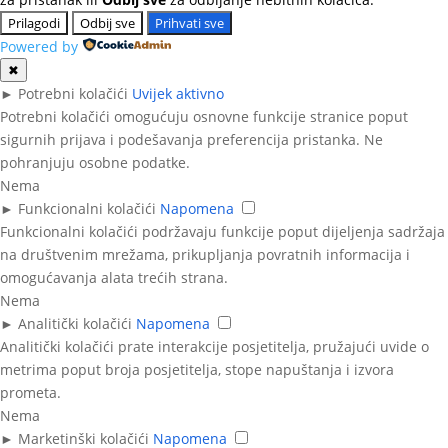
Prilagodi
Odbij sve
Prihvati sve
Powered by
✖
►
Potrebni kolačići
Uvijek aktivno
Potrebni kolačići omogućuju osnovne funkcije stranice poput
sigurnih prijava i podešavanja preferencija pristanka. Ne
pohranjuju osobne podatke.
Nema
►
Funkcionalni kolačići
Napomena
Funkcionalni kolačići podržavaju funkcije poput dijeljenja sadržaja
na društvenim mrežama, prikupljanja povratnih informacija i
omogućavanja alata trećih strana.
Nema
►
Analitički kolačići
Napomena
Analitički kolačići prate interakcije posjetitelja, pružajući uvide o
metrima poput broja posjetitelja, stope napuštanja i izvora
prometa.
Nema
►
Marketinški kolačići
Napomena