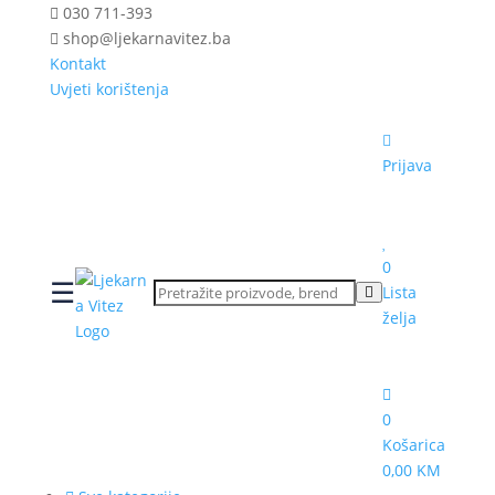
030 711-393
shop@ljekarnavitez.ba
Kontakt
Uvjeti korištenja
Prijava
0
☰
Lista
želja
0
Košarica
0,00 KM