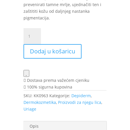
prevenirati tamne mrlje, ujednačiti ten i
zaštititi kožu od daljnjeg nastanka
pigmentacija.
Uriage
Depiderm
Anti-
Dodaj u košaricu
dark
spot
fluid
30
ml
Dostava prema važećem cjeniku
količina
100% sigurna kupovina
SKU:
KK0963
Kategorije:
Depiderm
,
Dermokozmetika
,
Proizvodi za njegu lica
,
Uriage
Opis