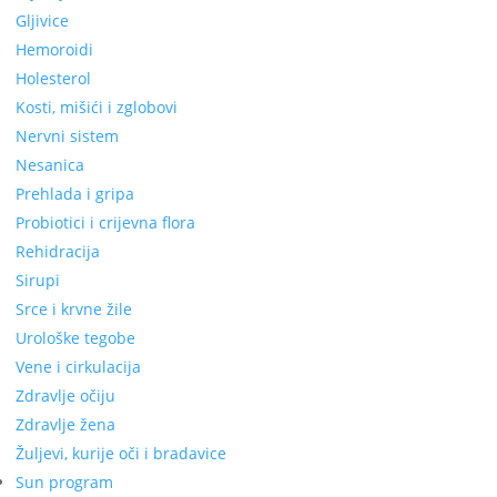
Gljivice
Hemoroidi
Holesterol
Kosti, mišići i zglobovi
Nervni sistem
Nesanica
Prehlada i gripa
Probiotici i crijevna flora
Rehidracija
Sirupi
Srce i krvne žile
Urološke tegobe
Vene i cirkulacija
Zdravlje očiju
Zdravlje žena
Žuljevi, kurije oči i bradavice
Sun program