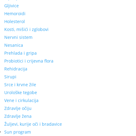
Gljivice
Hemoroidi
Holesterol
Kosti, mišići i zglobovi
Nervni sistem
Nesanica
Prehlada i gripa
Probiotici i crijevna flora
Rehidracija
Sirupi
Srce i krvne žile
Urološke tegobe
Vene i cirkulacija
Zdravlje očiju
Zdravlje žena
Žuljevi, kurije oči i bradavice
Sun program