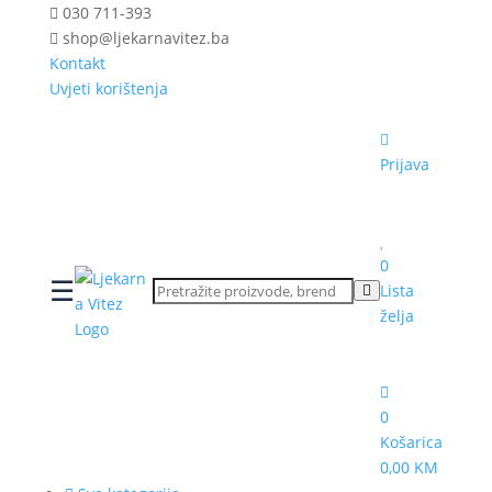
030 711-393
shop@ljekarnavitez.ba
Kontakt
Uvjeti korištenja
Prijava
0
☰
Lista
želja
0
Košarica
0,00 KM