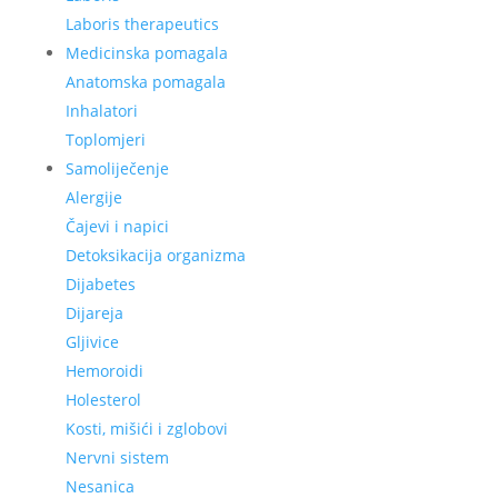
Laboris therapeutics
Medicinska pomagala
Anatomska pomagala
Inhalatori
Toplomjeri
Samoliječenje
Alergije
Čajevi i napici
Detoksikacija organizma
Dijabetes
Dijareja
Gljivice
Hemoroidi
Holesterol
Kosti, mišići i zglobovi
Nervni sistem
Nesanica