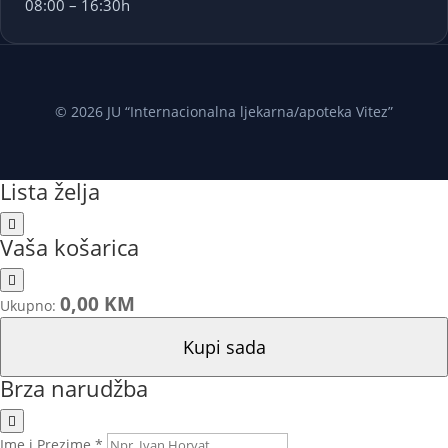
08:00 – 16:30h
© 2026 JU “Internacionalna ljekarna/apoteka Vitez”
Lista želja
Vaša košarica
0,00 KM
Ukupno:
Kupi sada
Brza narudžba
Ime i Prezime *