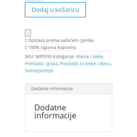
hypertonic
Dodaj u košaricu
100
ml
količina
Dostava prema važećem cjeniku
100% sigurna kupovina
SKU:
MP0593
Kategorije:
Mame i bebe
,
Prehlada i gripa
,
Proizvodi za bebe i djecu
,
Samoliječenje
Dodatne informacije
Dodatne
informacije