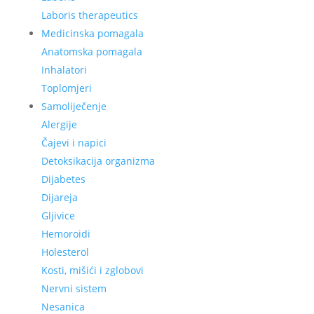
Laboris therapeutics
Medicinska pomagala
Anatomska pomagala
Inhalatori
Toplomjeri
Samoliječenje
Alergije
Čajevi i napici
Detoksikacija organizma
Dijabetes
Dijareja
Gljivice
Hemoroidi
Holesterol
Kosti, mišići i zglobovi
Nervni sistem
Nesanica