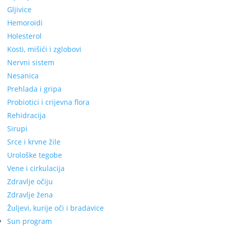
Gljivice
Hemoroidi
Holesterol
Kosti, mišići i zglobovi
Nervni sistem
Nesanica
Prehlada i gripa
Probiotici i crijevna flora
Rehidracija
Sirupi
Srce i krvne žile
Urološke tegobe
Vene i cirkulacija
Zdravlje očiju
Zdravlje žena
Žuljevi, kurije oči i bradavice
Sun program