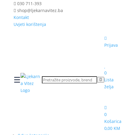
030 711-393
shop@ljekarnavitez.ba
Kontakt
Uvjeti korištenja
Prijava
0
☰
Lista
želja
0
Košarica
0,00 KM