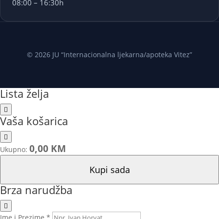
08:00 – 16:30h
© 2026 JU “Internacionalna ljekarna/apoteka Vitez”
Lista želja
Vaša košarica
0,00 KM
Ukupno:
Kupi sada
Brza narudžba
Ime i Prezime *