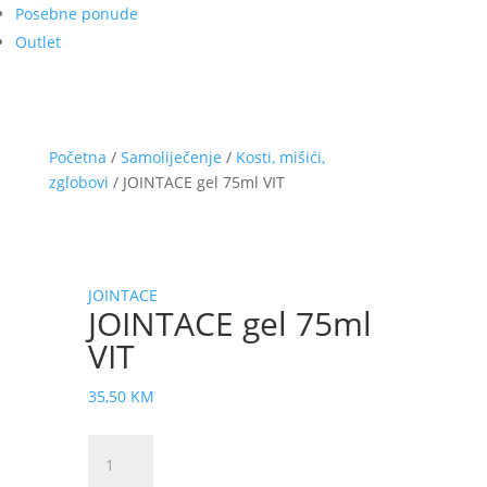
Posebne ponude
Outlet
Početna
/
Samoliječenje
/
Kosti, mišići,
zglobovi
/ JOINTACE gel 75ml VIT
JOINTACE
JOINTACE gel 75ml
VIT
35,50
KM
JOINTACE
gel