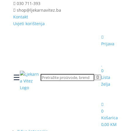
030 711-393
shop@ljekarnavitez.ba
Kontakt
Uvjeti korištenja
Prijava
0
☰
Lista
želja
0
Košarica
0,00 KM