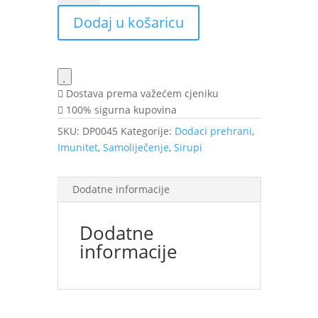
sirup
Dodaj u košaricu
100ml
API
količina
Dostava prema važećem cjeniku
100% sigurna kupovina
SKU:
DP0045
Kategorije:
Dodaci prehrani
,
Imunitet
,
Samoliječenje
,
Sirupi
Dodatne informacije
Dodatne
informacije