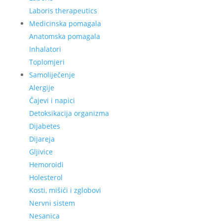
Laboris therapeutics
Medicinska pomagala
Anatomska pomagala
Inhalatori
Toplomjeri
Samoliječenje
Alergije
Čajevi i napici
Detoksikacija organizma
Dijabetes
Dijareja
Gljivice
Hemoroidi
Holesterol
Kosti, mišići i zglobovi
Nervni sistem
Nesanica