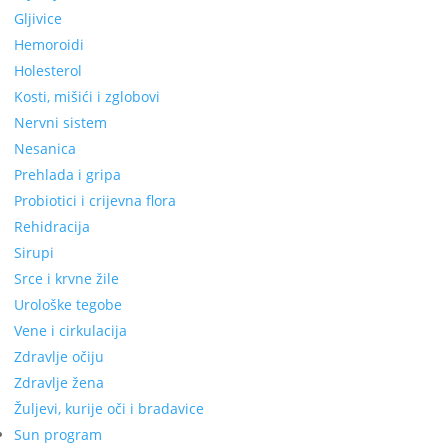
Gljivice
Hemoroidi
Holesterol
Kosti, mišići i zglobovi
Nervni sistem
Nesanica
Prehlada i gripa
Probiotici i crijevna flora
Rehidracija
Sirupi
Srce i krvne žile
Urološke tegobe
Vene i cirkulacija
Zdravlje očiju
Zdravlje žena
Žuljevi, kurije oči i bradavice
Sun program