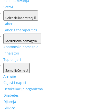
Refill pakovanja
Setovi
Galenski laboratorij
Laboris
Laboris therapeutics
Medicinska pomagala
Anatomska pomagala
Inhalatori
Toplomjeri
Samoliječenje
Alergije
Čajevi i napici
Detoksikacija organizma
Dijabetes
Dijareja
Gljivice