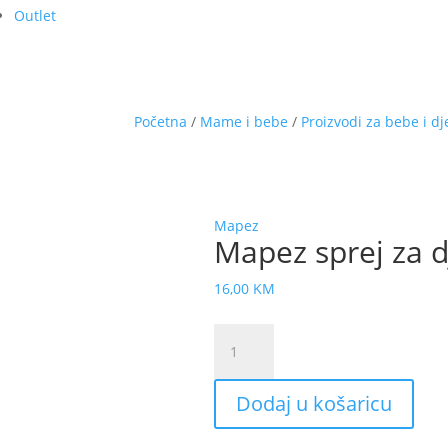
Outlet
Početna
/
Mame i bebe
/
Proizvodi za bebe i d
Mapez
Mapez sprej za d
16,00
KM
Mapez
sprej
za
Dodaj u košaricu
djecu
100