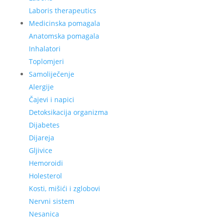
Laboris therapeutics
Medicinska pomagala
Anatomska pomagala
Inhalatori
Toplomjeri
Samoliječenje
Alergije
Čajevi i napici
Detoksikacija organizma
Dijabetes
Dijareja
Gljivice
Hemoroidi
Holesterol
Kosti, mišići i zglobovi
Nervni sistem
Nesanica