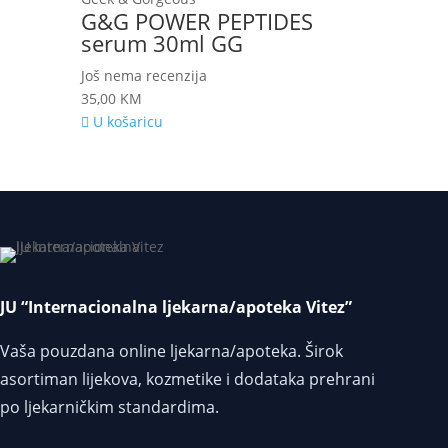
G&G POWER PEPTIDES
serum 30ml GG
Još nema recenzija
35,00
KM
U košaricu
JU “Internacionalna ljekarna/apoteka Vitez”
Vaša pouzdana online ljekarna/apoteka. Širok
asortiman lijekova, kozmetike i dodataka prehrani
po ljekarničkim standardima.