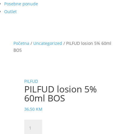
Posebne ponude
Outlet
Početna
/
Uncategorized
/ PILFUD losion 5% 60ml
BOS
PILFUD
PILFUD losion 5%
60ml BOS
36,50
KM
PILFUD
losion