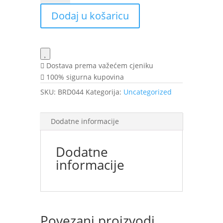
5%
Dodaj u košaricu
60ml
BOS
količina
Dostava prema važećem cjeniku
100% sigurna kupovina
SKU:
BRD044
Kategorija:
Uncategorized
Dodatne informacije
Dodatne
informacije
Povezani proizvodi