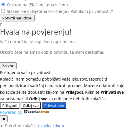
Otkupnina (Plaćanje pouzećem)
Slažem se s Uvjetima korištenja i Politikom privatnosti.*
Potvrdi narudzbu
Hvala na povjerenju!
Vaša narudžba je uspješno zaprimljena.
Uskoro ćete na email dobiti potvrdu sa svim detaljima.
Zatvori
Poštujemo vašu privatnost
Kolačići nam pomažu poboljšati vaše iskustvo, isporučiti
personalizirani sadržaj i analizirati promet. Možete odabrati koje
kolačiće želite dopustiti klikom na
Prilagodi
. Kliknite
Prihvati sve
za pristanak ili
Odbij sve
za odbijanje nebitnih kolačića.
Prilagodi
Odbij sve
Prihvati sve
Powered by
✖
►
Potrebni kolačići
Uvijek aktivno