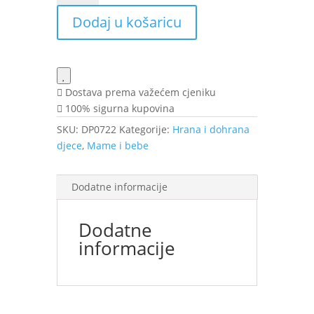
400
Dodaj u košaricu
g
količina
Dostava prema važećem cjeniku
100% sigurna kupovina
SKU:
DP0722
Kategorije:
Hrana i dohrana
djece
,
Mame i bebe
Dodatne informacije
Dodatne
informacije