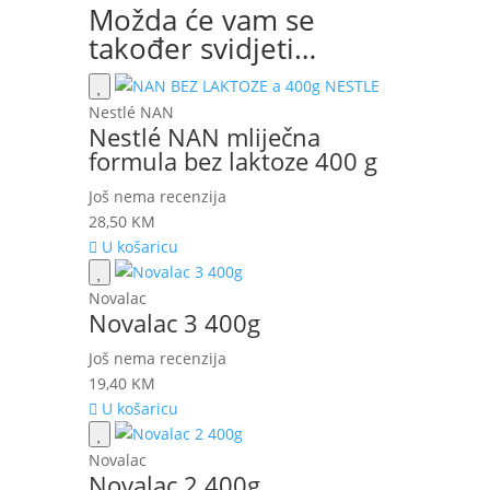
Možda će vam se
također svidjeti…
Nestlé NAN
Nestlé NAN mliječna
formula bez laktoze 400 g
Još nema recenzija
28,50
KM
U košaricu
Novalac
Novalac 3 400g
Još nema recenzija
19,40
KM
U košaricu
Novalac
Novalac 2 400g