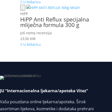
U košaricu
HiPP
HiPP Anti Reflux specijalna
mliječna formula 300 g
Još nema recenzija
23,50
KM
U košaricu
JU “Internacionalna ljekarna/apoteka Vitez”
Vaša pouzdana online ljekarna/apoteka. Širok
asortiman lijekova, kozmetike i dodataka prehrani