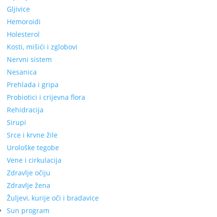
Gljivice
Hemoroidi
Holesterol
Kosti, mišići i zglobovi
Nervni sistem
Nesanica
Prehlada i gripa
Probiotici i crijevna flora
Rehidracija
Sirupi
Srce i krvne žile
Urološke tegobe
Vene i cirkulacija
Zdravlje očiju
Zdravlje žena
Žuljevi, kurije oči i bradavice
Sun program