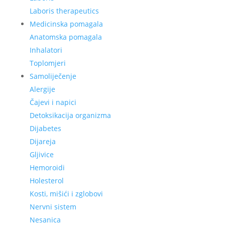
Laboris therapeutics
Medicinska pomagala
Anatomska pomagala
Inhalatori
Toplomjeri
Samoliječenje
Alergije
Čajevi i napici
Detoksikacija organizma
Dijabetes
Dijareja
Gljivice
Hemoroidi
Holesterol
Kosti, mišići i zglobovi
Nervni sistem
Nesanica