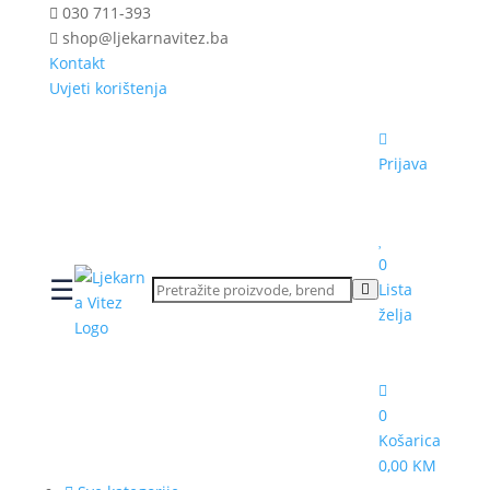
030 711-393
shop@ljekarnavitez.ba
Kontakt
Uvjeti korištenja
Prijava
0
☰
Lista
želja
0
Košarica
0,00 KM