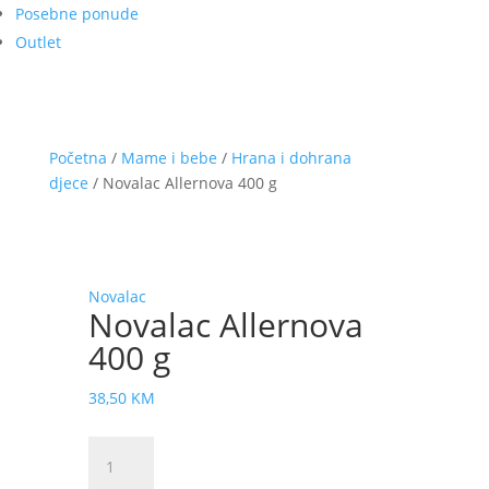
Posebne ponude
Outlet
Početna
/
Mame i bebe
/
Hrana i dohrana
djece
/ Novalac Allernova 400 g
Novalac
Novalac Allernova
400 g
38,50
KM
Novalac
Allernova