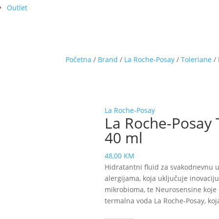
Outlet
Početna
/
Brand
/
La Roche-Posay
/
Toleriane
/ 
La Roche-Posay
La Roche-Posay T
40 ml
48,00
KM
Hidratantni fluid za svakodnevnu u
alergijama, koja uključuje inovaciju
mikrobioma, te Neurosensine koje dj
termalna voda La Roche-Posay, koja