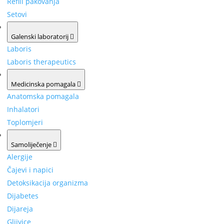
Refill pakovanja
Setovi
Galenski laboratorij
Laboris
Laboris therapeutics
Medicinska pomagala
Anatomska pomagala
Inhalatori
Toplomjeri
Samoliječenje
Alergije
Čajevi i napici
Detoksikacija organizma
Dijabetes
Dijareja
Gljivice