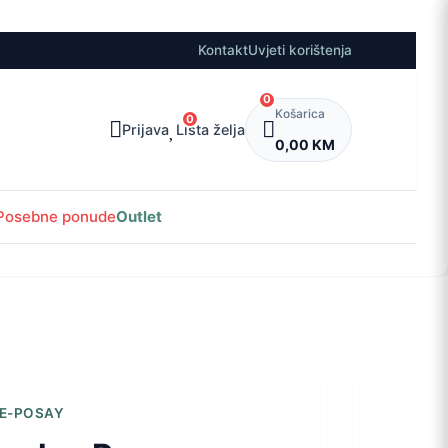
Kontakt
Uvjeti korištenja
0
Košarica
0
Prijava
Lista želja
0,00 KM
Posebne ponude
Outlet
E-POSAY