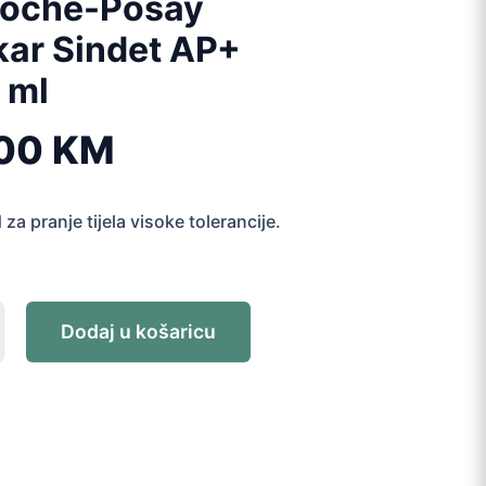
Roche-Posay
kar Sindet AP+
 ml
,00
KM
za pranje tijela visoke tolerancije.
Dodaj u košaricu