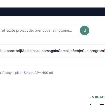
i laboratorij
Medicinska pomagala
Samoliječenje
Sun program
e-Posay Lipikar Sindet AP+ 400 ml
LA ROCH