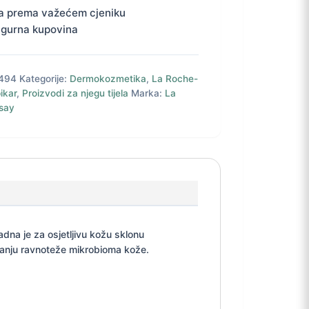
a prema važećem cjeniku
igurna kupovina
494
Kategorije:
Dermokozmetika
,
La Roche-
pikar
,
Proizvodi za njegu tijela
Marka:
La
say
adna je za osjetljivu kožu sklonu
aćanju ravnoteže mikrobioma kože.