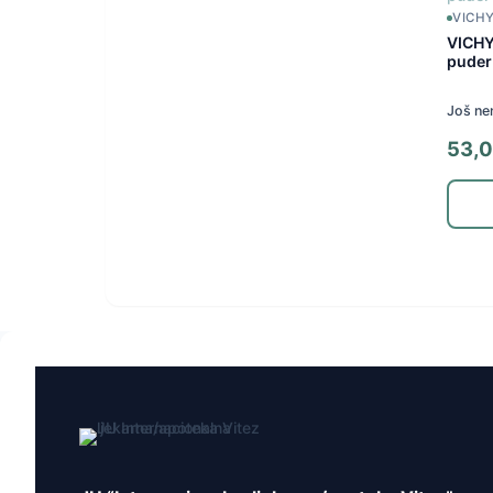
VICH
VICHY 
puder
Još ne
53,