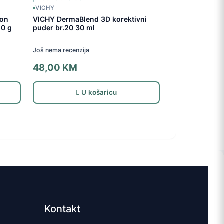
VICHY
ion
VICHY DermaBlend 3D korektivni
10 g
puder br.20 30 ml
Još nema recenzija
48,00
KM
U košaricu
Kontakt