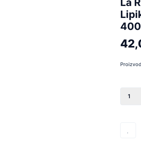
La 
Lipi
400
42
Proizvod 
La
Roche-
Posay
Lipikar
Sindet
AP+
400
ml