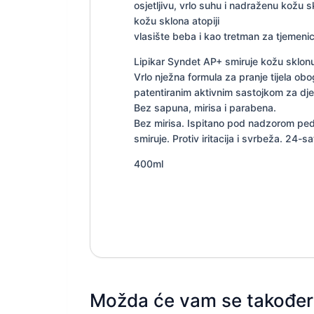
osjetljivu, vrlo suhu i nadraženu kožu 
kožu sklona atopiji
vlasište beba i kao tretman za tjemeni
Lipikar Syndet AP+ smiruje kožu sklonu 
Vrlo nježna formula za pranje tijela o
patentiranim aktivnim sastojkom za dje
Bez sapuna, mirisa i parabena.
Bez mirisa. Ispitano pod nadzorom pedi
smiruje. Protiv iritacija i svrbeža. 2
400ml
Možda će vam se također 