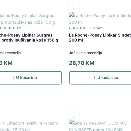
OCHE-POSAY
LA ROCHE-POSAY
che-Posay Lipikar Surgras
La Roche-Posay Lipikar Sinde
 protiv isušivanja kože 150 g
200 ml
ma recenzija
Još nema recenzija
50
KM
26,70
KM
U košaricu
U košaricu