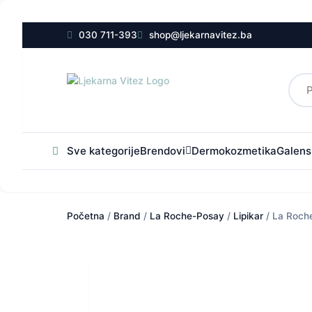
030 711-393
shop@ljekarnavitez.ba
Sve kategorije
Brendovi
Dermokozmetika
Galensk
Početna
/
Brand
/
La Roche-Posay
/
Lipikar
/ La Roch