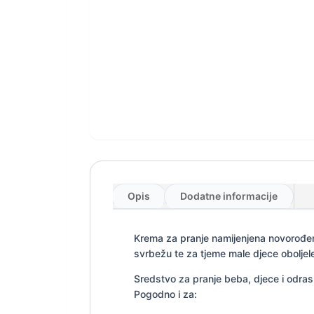
Opis
Dodatne informacije
Krema za pranje namijenjena novorođenča
svrbežu te za tjeme male djece oboljel
Sredstvo za pranje beba, djece i odras
Pogodno i za: