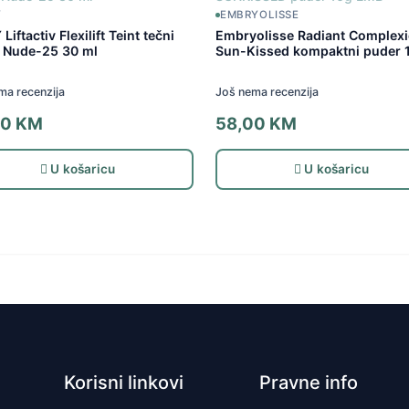
Y
EMBRYOLISSE
Liftactiv Flexilift Teint tečni
Embryolisse Radiant Complex
 Nude-25 30 ml
Sun-Kissed kompaktni puder 
ma recenzija
Još nema recenzija
00
KM
58,00
KM
U košaricu
U košaricu
Korisni linkovi
Pravne info