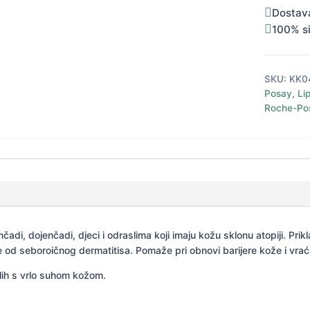
količina
Dostav
100% s
SKU:
KK0
Posay
,
Li
Roche-Po
di, dojenčadi, djeci i odraslima koji imaju kožu sklonu atopiji. Prikl
e od seboroičnog dermatitisa. Pomaže pri obnovi barijere kože i vr
lih s vrlo suhom kožom.