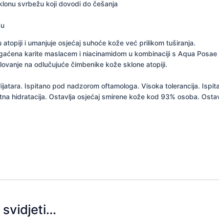
sklonu svrbežu koji dovodi do češanja
cu
atopiji i umanjuje osjećaj suhoće kože već prilikom tuširanja.
bogaćena karite maslacem i niacinamidom u kombinaciji s Aqua Posae F
lovanje na odlučujuće čimbenike kože sklone atopiji.
jatara. Ispitano pod nadzorom oftamologa. Visoka tolerancija. Ispita
4-satna hidratacija. Ostavlja osjećaj smirene kože kod 93% osoba. Os
svidjeti…