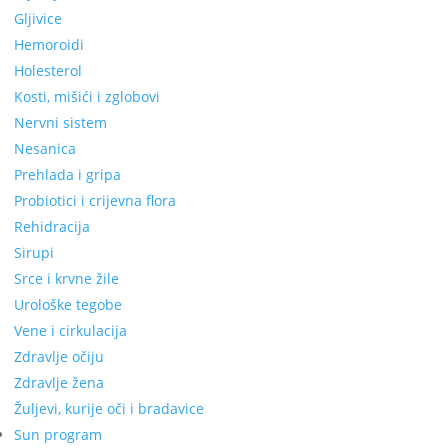
Gljivice
Hemoroidi
Holesterol
Kosti, mišići i zglobovi
Nervni sistem
Nesanica
Prehlada i gripa
Probiotici i crijevna flora
Rehidracija
Sirupi
Srce i krvne žile
Urološke tegobe
Vene i cirkulacija
Zdravlje očiju
Zdravlje žena
Žuljevi, kurije oči i bradavice
Sun program