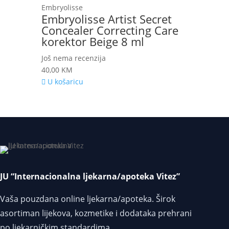
Embryolisse
Embryolisse Artist Secret
Concealer Correcting Care
korektor Beige 8 ml
Još nema recenzija
40,00
KM
U košaricu
JU “Internacionalna ljekarna/apoteka Vitez”
Vaša pouzdana online ljekarna/apoteka. Širok
asortiman lijekova, kozmetike i dodataka prehrani
po ljekarničkim standardima.