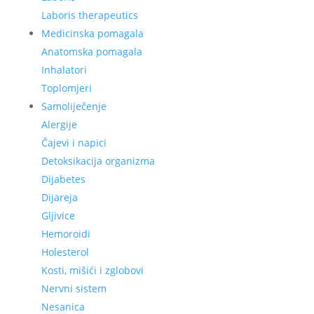
Laboris therapeutics
Medicinska pomagala
Anatomska pomagala
Inhalatori
Toplomjeri
Samoliječenje
Alergije
Čajevi i napici
Detoksikacija organizma
Dijabetes
Dijareja
Gljivice
Hemoroidi
Holesterol
Kosti, mišići i zglobovi
Nervni sistem
Nesanica