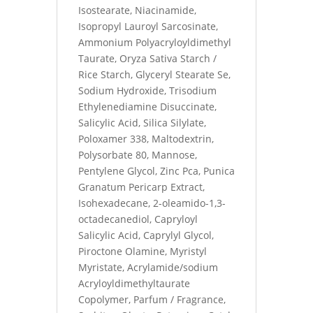
Isostearate, Niacinamide,
Isopropyl Lauroyl Sarcosinate,
Ammonium Polyacryloyldimethyl
Taurate, Oryza Sativa Starch /
Rice Starch, Glyceryl Stearate Se,
Sodium Hydroxide, Trisodium
Ethylenediamine Disuccinate,
Salicylic Acid, Silica Silylate,
Poloxamer 338, Maltodextrin,
Polysorbate 80, Mannose,
Pentylene Glycol, Zinc Pca, Punica
Granatum Pericarp Extract,
Isohexadecane, 2-oleamido-1,3-
octadecanediol, Capryloyl
Salicylic Acid, Caprylyl Glycol,
Piroctone Olamine, Myristyl
Myristate, Acrylamide/sodium
Acryloyldimethyltaurate
Copolymer, Parfum / Fragrance,