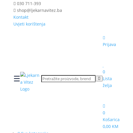
030 711-393
shop@ljekarnavitez.ba
Kontakt
Uvjeti korištenja
Prijava
0
☰
Lista
želja
0
Košarica
0,00 KM