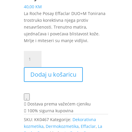
40,00
KM
La Roche Posay Effaclar DUO+M Tonirana
trostruko korektivna njega protiv
nesavršenosti. Trenutno matira,
ujednačava i povećava blistavost kože.
Mrlje i miteseri su manje vidljivi.
La
Roche-
Posay
Dodaj u košaricu
Effaclar
Duo+M
Unifiant
tonirana
svijetla
Dostava prema važećem cjeniku
krema
100% sigurna kupovina
40
SKU:
KK0467
Kategorije:
Dekorativna
ml
kozmetika
,
Dermokozmetika
,
Effaclar
,
La
količina