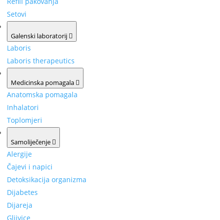
Refill pakovanja
Setovi
Galenski laboratorij
Laboris
Laboris therapeutics
Medicinska pomagala
Anatomska pomagala
Inhalatori
Toplomjeri
Samoliječenje
Alergije
Čajevi i napici
Detoksikacija organizma
Dijabetes
Dijareja
Gljivice