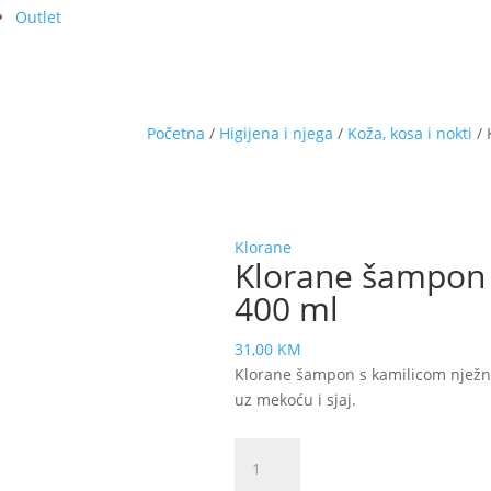
Outlet
Početna
/
Higijena i njega
/
Koža, kosa i nokti
/ 
Klorane
Klorane šampon s
400 ml
31,00
KM
Klorane šampon s kamilicom nježno 
uz mekoću i sjaj.
Klorane
šampon