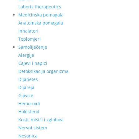
Laboris therapeutics
Medicinska pomagala
Anatomska pomagala
Inhalatori
Toplomjeri
Samoliječenje
Alergije
Čajevi i napici
Detoksikacija organizma
Dijabetes
Dijareja
Gljivice
Hemoroidi
Holesterol
Kosti, mišići i zglobovi
Nervni sistem
Nesanica