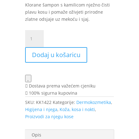
Klorane šampon s kamilicom nježno čisti
plavu kosu i pomaže oživjeti prirodne
zlatne odsjaje uz mekoću i sjaj.
Klorane
šampon
s
Dodaj u košaricu
kamilicom
za
svijetlu
kosu
200
Dostava prema važećem cjeniku
ml
100% sigurna kupovina
količina
SKU:
KK1422
Kategorije:
Dermokozmetika
,
Higijena i njega
,
Koža, kosa i nokti
,
Proizvodi za njegu kose
Opis