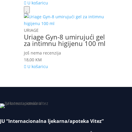
U košaricu
URIAGE
Uriage Gyn-8 umirujući gel
za intimnu higijenu 100 ml
Još nema recenzija
18,00
KM
U košaricu
JU “Internacionalna ljekarna/apoteka Vitez”