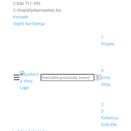
030 711-393
shop@ljekarnavitez.ba
Kontakt
Uvjeti korištenja
Prijava
0
☰
Lista
želja
0
Košarica
0,00 KM