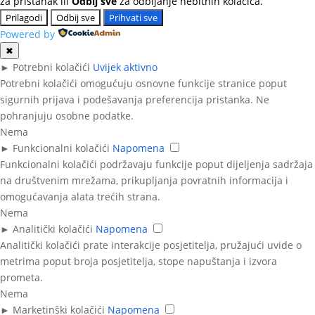
za pristanak ili
Odbij sve
za odbijanje nebitnih kolačića.
Prilagodi
Odbij sve
Prihvati sve
Powered by
✖
►
Potrebni kolačići
Uvijek aktivno
Potrebni kolačići omogućuju osnovne funkcije stranice poput
sigurnih prijava i podešavanja preferencija pristanka. Ne
pohranjuju osobne podatke.
Nema
►
Funkcionalni kolačići
Napomena
Funkcionalni kolačići podržavaju funkcije poput dijeljenja sadržaja
na društvenim mrežama, prikupljanja povratnih informacija i
omogućavanja alata trećih strana.
Nema
►
Analitički kolačići
Napomena
Analitički kolačići prate interakcije posjetitelja, pružajući uvide o
metrima poput broja posjetitelja, stope napuštanja i izvora
prometa.
Nema
►
Marketinški kolačići
Napomena