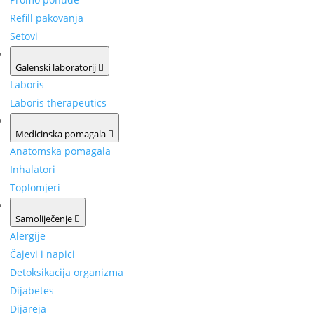
Refill pakovanja
Setovi
Galenski laboratorij
Laboris
Laboris therapeutics
Medicinska pomagala
Anatomska pomagala
Inhalatori
Toplomjeri
Samoliječenje
Alergije
Čajevi i napici
Detoksikacija organizma
Dijabetes
Dijareja