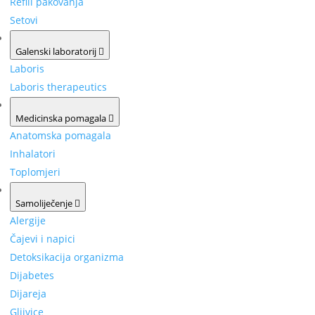
Refill pakovanja
Setovi
Galenski laboratorij
Laboris
Laboris therapeutics
Medicinska pomagala
Anatomska pomagala
Inhalatori
Toplomjeri
Samoliječenje
Alergije
Čajevi i napici
Detoksikacija organizma
Dijabetes
Dijareja
Gljivice