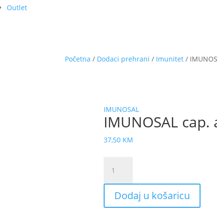
Outlet
Početna
/
Dodaci prehrani
/
Imunitet
/ IMUNOSA
IMUNOSAL
IMUNOSAL cap. 
37,50
KM
IMUNOSAL
cap.
a
Dodaj u košaricu
60
PHVAL