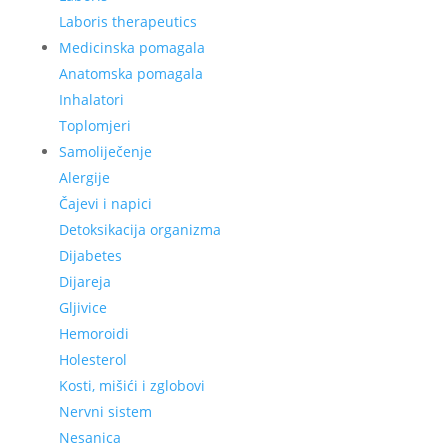
Laboris therapeutics
Medicinska pomagala
Anatomska pomagala
Inhalatori
Toplomjeri
Samoliječenje
Alergije
Čajevi i napici
Detoksikacija organizma
Dijabetes
Dijareja
Gljivice
Hemoroidi
Holesterol
Kosti, mišići i zglobovi
Nervni sistem
Nesanica