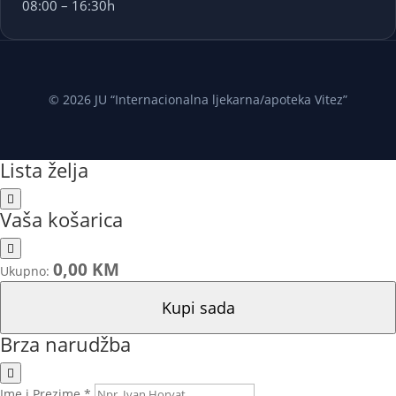
08:00 – 16:30h
© 2026 JU “Internacionalna ljekarna/apoteka Vitez”
Lista želja
Vaša košarica
0,00 KM
Ukupno:
Kupi sada
Brza narudžba
Ime i Prezime *