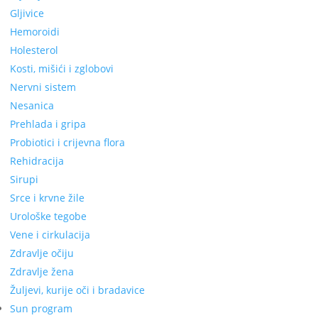
Gljivice
Hemoroidi
Holesterol
Kosti, mišići i zglobovi
Nervni sistem
Nesanica
Prehlada i gripa
Probiotici i crijevna flora
Rehidracija
Sirupi
Srce i krvne žile
Urološke tegobe
Vene i cirkulacija
Zdravlje očiju
Zdravlje žena
Žuljevi, kurije oči i bradavice
Sun program