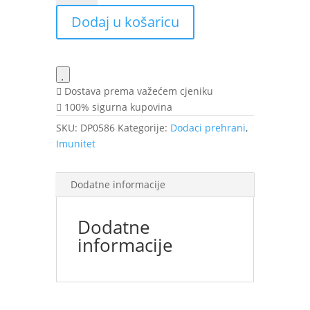
cap.
Dodaj u košaricu
30x500mg
IF
količina
Dostava prema važećem cjeniku
100% sigurna kupovina
SKU:
DP0586
Kategorije:
Dodaci prehrani
,
Imunitet
Dodatne informacije
Dodatne
informacije