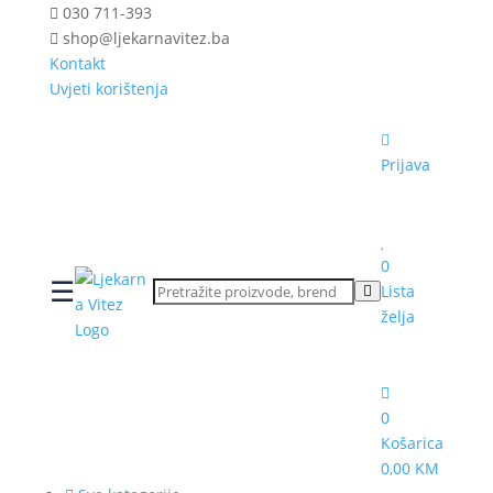
030 711-393
shop@ljekarnavitez.ba
Kontakt
Uvjeti korištenja
Prijava
0
☰
Lista
želja
0
Košarica
0,00 KM