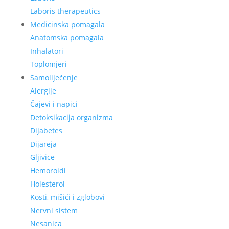
Laboris therapeutics
Medicinska pomagala
Anatomska pomagala
Inhalatori
Toplomjeri
Samoliječenje
Alergije
Čajevi i napici
Detoksikacija organizma
Dijabetes
Dijareja
Gljivice
Hemoroidi
Holesterol
Kosti, mišići i zglobovi
Nervni sistem
Nesanica