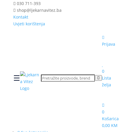
030 711-393
shop@ljekarnavitez.ba
Kontakt
Uvjeti korištenja
Prijava
0
☰
Lista
želja
0
Košarica
0,00 KM