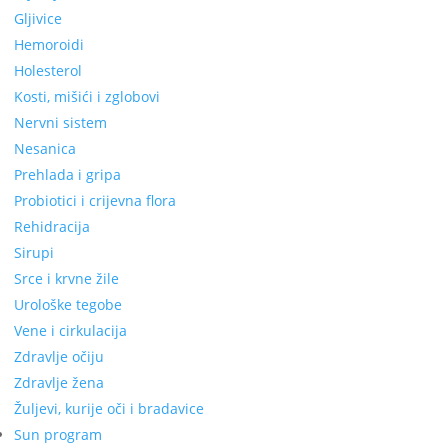
Gljivice
Hemoroidi
Holesterol
Kosti, mišići i zglobovi
Nervni sistem
Nesanica
Prehlada i gripa
Probiotici i crijevna flora
Rehidracija
Sirupi
Srce i krvne žile
Urološke tegobe
Vene i cirkulacija
Zdravlje očiju
Zdravlje žena
Žuljevi, kurije oči i bradavice
Sun program