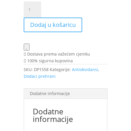
TERRA
NOVA
KOENZIM
Dodaj u košaricu
CoQ10
100mg
cps
A50
TN
Dostava prema važećem cjeniku
količina
100% sigurna kupovina
SKU:
DP1558
Kategorije:
Antioksidansi
,
Dodaci prehrani
Dodatne informacije
Dodatne
informacije