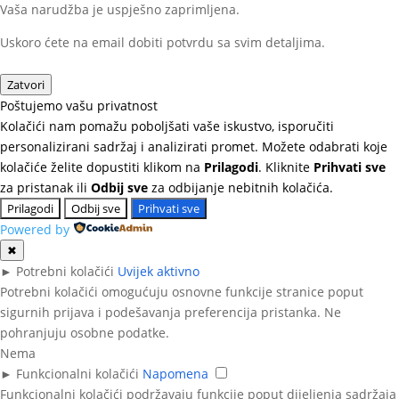
Vaša narudžba je uspješno zaprimljena.
Uskoro ćete na email dobiti potvrdu sa svim detaljima.
Zatvori
Poštujemo vašu privatnost
Kolačići nam pomažu poboljšati vaše iskustvo, isporučiti
personalizirani sadržaj i analizirati promet. Možete odabrati koje
kolačiće želite dopustiti klikom na
Prilagodi
. Kliknite
Prihvati sve
za pristanak ili
Odbij sve
za odbijanje nebitnih kolačića.
Prilagodi
Odbij sve
Prihvati sve
Powered by
✖
►
Potrebni kolačići
Uvijek aktivno
Potrebni kolačići omogućuju osnovne funkcije stranice poput
sigurnih prijava i podešavanja preferencija pristanka. Ne
pohranjuju osobne podatke.
Nema
►
Funkcionalni kolačići
Napomena
Funkcionalni kolačići podržavaju funkcije poput dijeljenja sadržaja