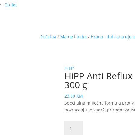
Outlet
Početna
/
Mame i bebe
/
Hrana i dohrana djec
HiPP
HiPP Anti Reflux
300 g
23,50
KM
Specijalna mliječna formula protiv 
povraćanju te sadrži prirodni zgušn
HiPP
Anti