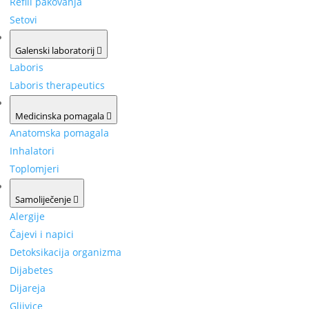
Refill pakovanja
Setovi
Galenski laboratorij
Laboris
Laboris therapeutics
Medicinska pomagala
Anatomska pomagala
Inhalatori
Toplomjeri
Samoliječenje
Alergije
Čajevi i napici
Detoksikacija organizma
Dijabetes
Dijareja
Gljivice