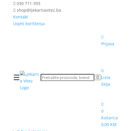
030 711-393
shop@ljekarnavitez.ba
Kontakt
Uvjeti korištenja
Prijava
0
☰
Lista
želja
0
Košarica
0,00 KM