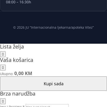
08:00 – 16:30h
© 2026 JU “Internacionalna ljekarna/apoteka Vitez”
Lista želja
Vaša košarica
0,00 KM
Ukupno:
Kupi sada
Brza narudžba
Ime i Prezime *