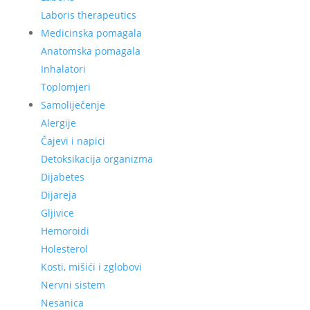
Laboris therapeutics
Medicinska pomagala
Anatomska pomagala
Inhalatori
Toplomjeri
Samoliječenje
Alergije
Čajevi i napici
Detoksikacija organizma
Dijabetes
Dijareja
Gljivice
Hemoroidi
Holesterol
Kosti, mišići i zglobovi
Nervni sistem
Nesanica