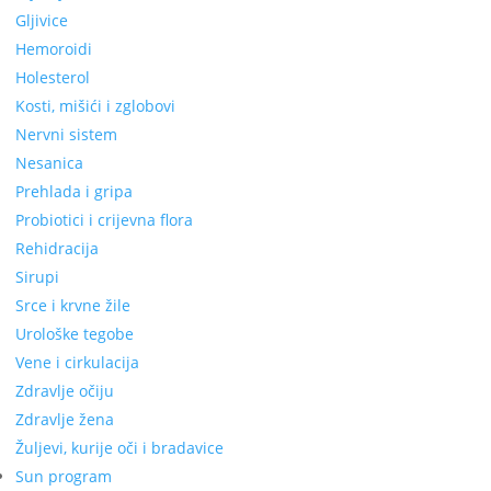
Gljivice
Hemoroidi
Holesterol
Kosti, mišići i zglobovi
Nervni sistem
Nesanica
Prehlada i gripa
Probiotici i crijevna flora
Rehidracija
Sirupi
Srce i krvne žile
Urološke tegobe
Vene i cirkulacija
Zdravlje očiju
Zdravlje žena
Žuljevi, kurije oči i bradavice
Sun program