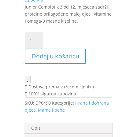
Junior Combiotik 3 od 12. mjeseca sadrži
proteine prilagođene maloj djeci, vitamine
i omega-3 masne kiseline.
HiPP
Junior
Combiotik
Dodaj u košaricu
3
mlijeko
za
bebe
12+
Dostava prema važećem cjeniku
mj.
100% sigurna kupovina
500
SKU:
DP0490
Kategorije:
Hrana i dohrana
g
djece
,
Mame i bebe
količina
Opis