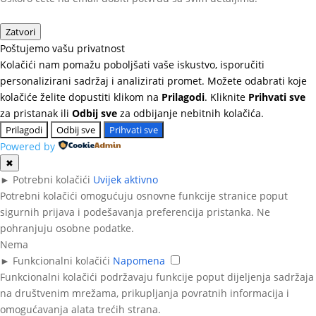
Zatvori
Poštujemo vašu privatnost
Kolačići nam pomažu poboljšati vaše iskustvo, isporučiti
personalizirani sadržaj i analizirati promet. Možete odabrati koje
kolačiće želite dopustiti klikom na
Prilagodi
. Kliknite
Prihvati sve
za pristanak ili
Odbij sve
za odbijanje nebitnih kolačića.
Prilagodi
Odbij sve
Prihvati sve
Powered by
✖
►
Potrebni kolačići
Uvijek aktivno
Potrebni kolačići omogućuju osnovne funkcije stranice poput
sigurnih prijava i podešavanja preferencija pristanka. Ne
pohranjuju osobne podatke.
Nema
►
Funkcionalni kolačići
Napomena
Funkcionalni kolačići podržavaju funkcije poput dijeljenja sadržaja
na društvenim mrežama, prikupljanja povratnih informacija i
omogućavanja alata trećih strana.