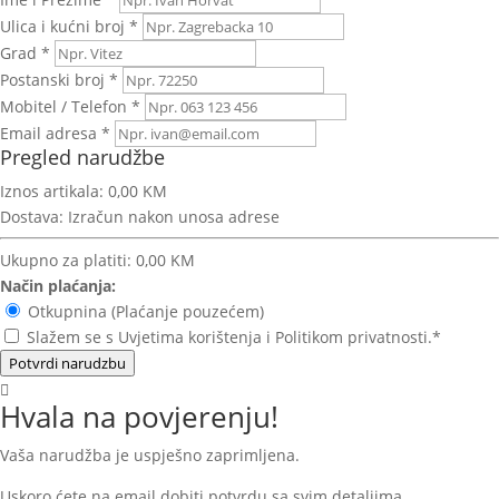
Ulica i kućni broj *
Grad *
Postanski broj *
Mobitel / Telefon *
Email adresa *
Pregled narudžbe
Iznos artikala:
0,00 KM
Dostava:
Izračun nakon unosa adrese
Ukupno za platiti:
0,00 KM
Način plaćanja:
Otkupnina (Plaćanje pouzećem)
Slažem se s Uvjetima korištenja i Politikom privatnosti.*
Potvrdi narudzbu
Hvala na povjerenju!
Vaša narudžba je uspješno zaprimljena.
Uskoro ćete na email dobiti potvrdu sa svim detaljima.