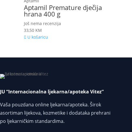
Aptamil
Aptamil Premature dječija
hrana 400 g
Još nema recenzija
33,50
KM
U košaricu
JU “Internacionalna ljekarna/apoteka Vitez”
Vaša pouzdana online ljekarna/apoteka. Širok
asortiman lijekova, kozmetike i dodataka prehrani
po ljekarničkim standardima.