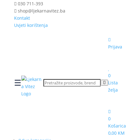
030 711-393
shop@ljekarnavitez.ba
Kontakt
Uvjeti korištenja
Prijava
0
☰
Lista
želja
0
Košarica
0,00 KM