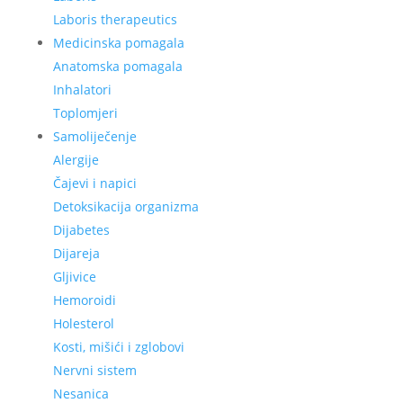
Laboris therapeutics
Medicinska pomagala
Anatomska pomagala
Inhalatori
Toplomjeri
Samoliječenje
Alergije
Čajevi i napici
Detoksikacija organizma
Dijabetes
Dijareja
Gljivice
Hemoroidi
Holesterol
Kosti, mišići i zglobovi
Nervni sistem
Nesanica