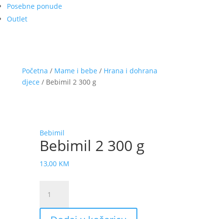
Posebne ponude
Outlet
Početna
/
Mame i bebe
/
Hrana i dohrana
djece
/ Bebimil 2 300 g
Bebimil
Bebimil 2 300 g
13,00
KM
Bebimil
2
300