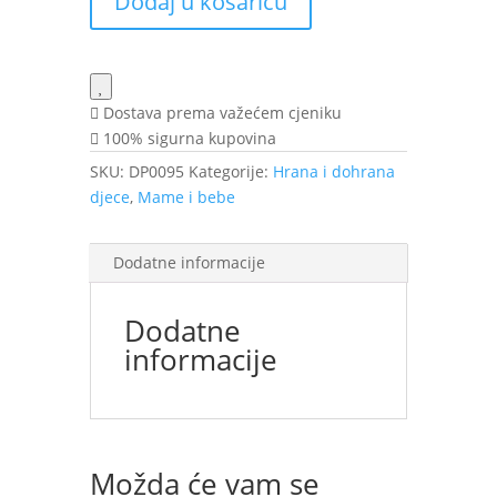
Dodaj u košaricu
g
količina
Dostava prema važećem cjeniku
100% sigurna kupovina
SKU:
DP0095
Kategorije:
Hrana i dohrana
djece
,
Mame i bebe
Dodatne informacije
Dodatne
informacije
Možda će vam se