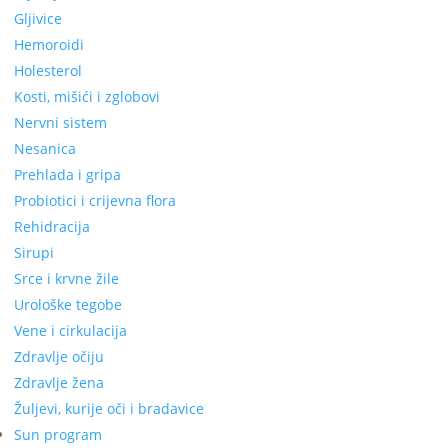
Gljivice
Hemoroidi
Holesterol
Kosti, mišići i zglobovi
Nervni sistem
Nesanica
Prehlada i gripa
Probiotici i crijevna flora
Rehidracija
Sirupi
Srce i krvne žile
Urološke tegobe
Vene i cirkulacija
Zdravlje očiju
Zdravlje žena
Žuljevi, kurije oči i bradavice
Sun program