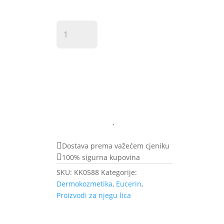
Eucerin
UltraSensitive
krema
za
Dodaj u košaricu
lice-
suha
koža
50
ml
količina
Dostava prema važećem cjeniku
100% sigurna kupovina
SKU:
KK0588
Kategorije:
Dermokozmetika
,
Eucerin
,
Proizvodi za njegu lica