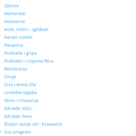
Gljivice
Hemoroidi
Holesterol
Kosti, mišići i zglobovi
Nervni sistem
Nesanica
Prehlada i gripa
Probiotici i crijevna flora
Rehidracija
Sirupi
Srce i krvne žile
Urološke tegobe
Vene i cirkulacija
Zdravlje očiju
Zdravlje žena
Žuljevi, kurije oči i bradavice
Sun program