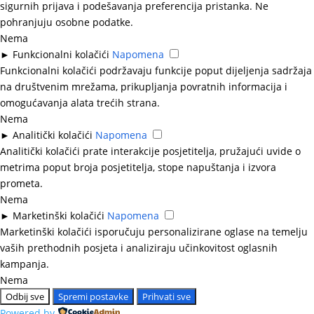
sigurnih prijava i podešavanja preferencija pristanka. Ne
pohranjuju osobne podatke.
Nema
►
Funkcionalni kolačići
Napomena
Funkcionalni kolačići podržavaju funkcije poput dijeljenja sadržaja
na društvenim mrežama, prikupljanja povratnih informacija i
omogućavanja alata trećih strana.
Nema
►
Analitički kolačići
Napomena
Analitički kolačići prate interakcije posjetitelja, pružajući uvide o
metrima poput broja posjetitelja, stope napuštanja i izvora
prometa.
Nema
►
Marketinški kolačići
Napomena
Marketinški kolačići isporučuju personalizirane oglase na temelju
vaših prethodnih posjeta i analiziraju učinkovitost oglasnih
kampanja.
Nema
Odbij sve
Spremi postavke
Prihvati sve
Powered by