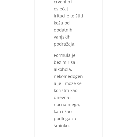
crvenilo i
osjećaj
iritacije te štiti
kožu od
dodatnih
vanjskih
podražaja.
Formula je
bez mirisa i
alkohola,
nekomedogen
a je i može se
koristiti kao
dnevna i
noćna njega,
kao i kao
podloga za
šminku.