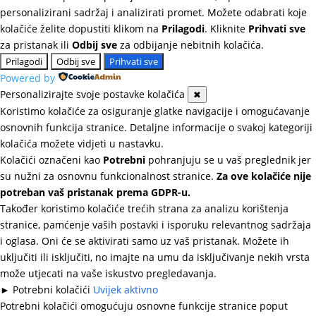
personalizirani sadržaj i analizirati promet. Možete odabrati koje
kolačiće želite dopustiti klikom na
Prilagodi
. Kliknite
Prihvati sve
za pristanak ili
Odbij sve
za odbijanje nebitnih kolačića.
Prilagodi
Odbij sve
Prihvati sve
Powered by
Personalizirajte svoje postavke kolačića
✖
Koristimo kolačiće za osiguranje glatke navigacije i omogućavanje
osnovnih funkcija stranice. Detaljne informacije o svakoj kategoriji
kolačića možete vidjeti u nastavku.
Kolačići označeni kao
Potrebni
pohranjuju se u vaš preglednik jer
su nužni za osnovnu funkcionalnost stranice.
Za ove kolačiće nije
potreban vaš pristanak prema GDPR-u.
Također koristimo kolačiće trećih strana za analizu korištenja
stranice, pamćenje vaših postavki i isporuku relevantnog sadržaja
i oglasa. Oni će se aktivirati samo uz vaš pristanak. Možete ih
uključiti ili isključiti, no imajte na umu da isključivanje nekih vrsta
može utjecati na vaše iskustvo pregledavanja.
►
Potrebni kolačići
Uvijek aktivno
Potrebni kolačići omogućuju osnovne funkcije stranice poput