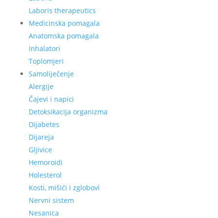
Laboris therapeutics
Medicinska pomagala
Anatomska pomagala
Inhalatori
Toplomjeri
Samoliječenje
Alergije
Čajevi i napici
Detoksikacija organizma
Dijabetes
Dijareja
Gljivice
Hemoroidi
Holesterol
Kosti, mišići i zglobovi
Nervni sistem
Nesanica