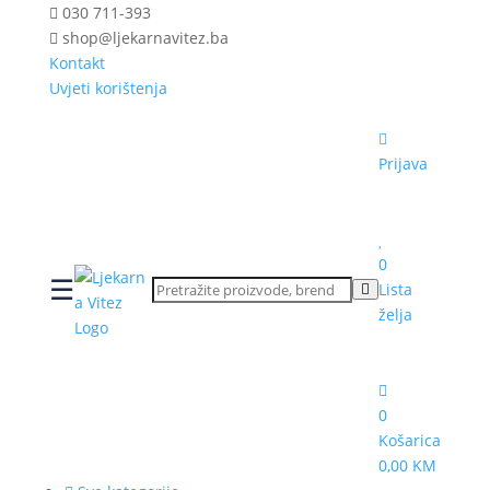
030 711-393
shop@ljekarnavitez.ba
Kontakt
Uvjeti korištenja
Prijava
0
☰
Lista
želja
0
Košarica
0,00 KM