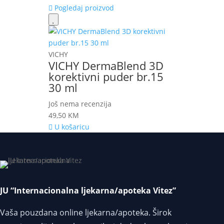
Pogledaj proizvod
VICHY
VICHY DermaBlend 3D
korektivni puder br.15
30 ml
Još nema recenzija
49,50
KM
U košaricu
JU “Internacionalna ljekarna/apoteka Vitez”
Vaša pouzdana online ljekarna/apoteka. Širok