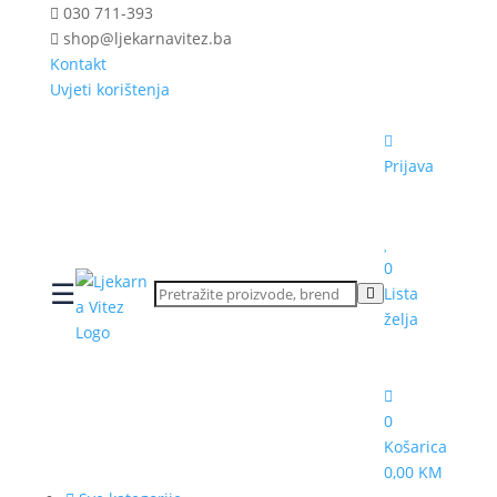
030 711-393
shop@ljekarnavitez.ba
Kontakt
Uvjeti korištenja
Prijava
0
☰
Lista
želja
0
Košarica
0,00 KM