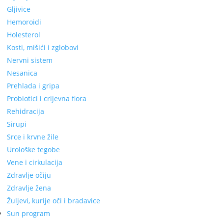
Gljivice
Hemoroidi
Holesterol
Kosti, mišići i zglobovi
Nervni sistem
Nesanica
Prehlada i gripa
Probiotici i crijevna flora
Rehidracija
Sirupi
Srce i krvne žile
Urološke tegobe
Vene i cirkulacija
Zdravlje očiju
Zdravlje žena
Žuljevi, kurije oči i bradavice
Sun program