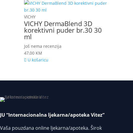
VICHY
VICHY DermaBlend 3D
korektivni puder br.30 30
ml
Još nema recenzija
47,00
KM
U košaricu
JU “Internacionalna ljekarna/apoteka Vitez”
Vaša pouzdana online ljekarna/apoteka. Širok