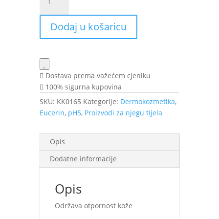
pH5
sindet
Dodaj u košaricu
bez
sapuna
100
g
količina
Dostava prema važećem cjeniku
100% sigurna kupovina
SKU:
KK0165
Kategorije:
Dermokozmetika
,
Eucerin
,
pH5
,
Proizvodi za njegu tijela
Opis
Dodatne informacije
Opis
Održava otpornost kože