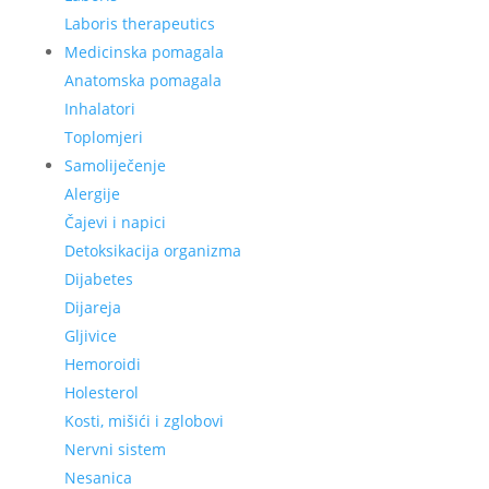
Laboris therapeutics
Medicinska pomagala
Anatomska pomagala
Inhalatori
Toplomjeri
Samoliječenje
Alergije
Čajevi i napici
Detoksikacija organizma
Dijabetes
Dijareja
Gljivice
Hemoroidi
Holesterol
Kosti, mišići i zglobovi
Nervni sistem
Nesanica