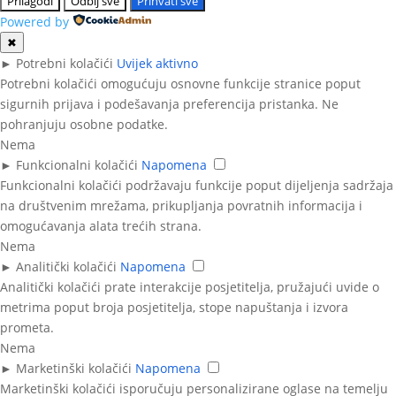
Prilagodi
Odbij sve
Prihvati sve
Powered by
✖
►
Potrebni kolačići
Uvijek aktivno
Potrebni kolačići omogućuju osnovne funkcije stranice poput
sigurnih prijava i podešavanja preferencija pristanka. Ne
pohranjuju osobne podatke.
Nema
►
Funkcionalni kolačići
Napomena
Funkcionalni kolačići podržavaju funkcije poput dijeljenja sadržaja
na društvenim mrežama, prikupljanja povratnih informacija i
omogućavanja alata trećih strana.
Nema
►
Analitički kolačići
Napomena
Analitički kolačići prate interakcije posjetitelja, pružajući uvide o
metrima poput broja posjetitelja, stope napuštanja i izvora
prometa.
Nema
►
Marketinški kolačići
Napomena
Marketinški kolačići isporučuju personalizirane oglase na temelju