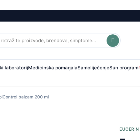
i laboratorij
Medicinska pomagala
Samoliječenje
Sun program
piControl balzam 200 ml
EUCERIN