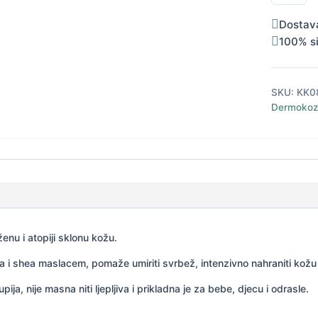
Dostav
100% s
SKU:
KK0
Dermokoz
enu i atopiji sklonu kožu.
 shea maslacem, pomaže umiriti svrbež, intenzivno nahraniti kožu i o
ija, nije masna niti ljepljiva i prikladna je za bebe, djecu i odrasle.