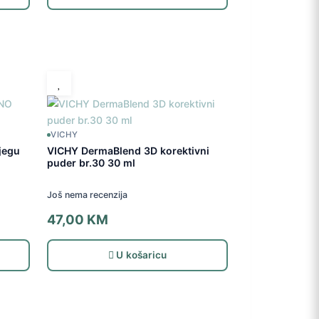
VICHY
jegu
VICHY DermaBlend 3D korektivni
puder br.30 30 ml
Još nema recenzija
47,00
KM
U košaricu