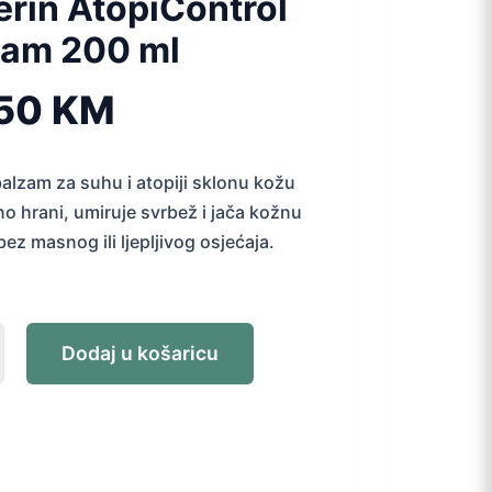
rin AtopiControl
zam 200 ml
,50
KM
alzam za suhu i atopiji sklonu kožu
no hrani, umiruje svrbež i jača kožnu
bez masnog ili ljepljivog osjećaja.
Dodaj u košaricu
rol