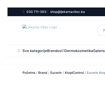
030 711-393
shop@ljekarnavitez.ba
Sve kategorije
Brendovi
Dermokozmetika
Galensk
Početna
/
Brand
/
Eucerin
/
AtopiControl
/ Eucerin Ato