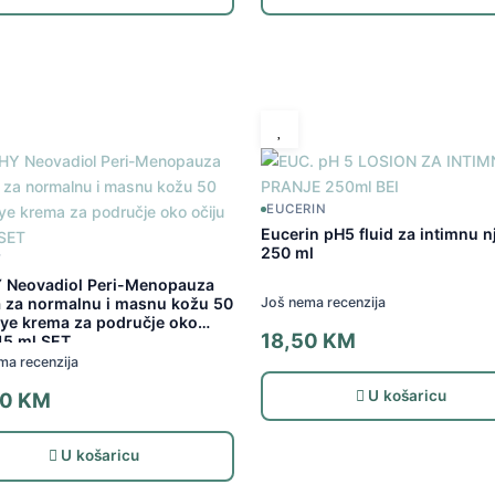
EUCERIN
Eucerin pH5 fluid za intimnu n
250 ml
Y
 Neovadiol Peri-Menopauza
Još nema recenzija
 za normalnu i masnu kožu 50
eye krema za područje oko
18,50
KM
 15 ml SET
ma recenzija
U košaricu
00
KM
U košaricu