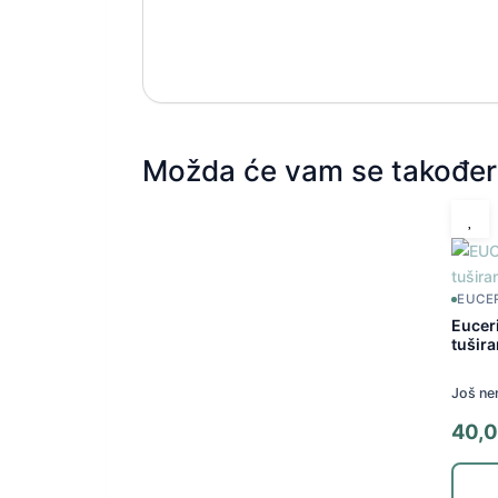
Možda će vam se također 
EUCE
Euceri
tušir
Još ne
40,