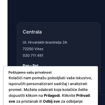
Centrala
Ul. Hrvatskih branitelja 2A
72250 Vitez
030 711 491
Pon – Pet
07:00 – 15:30h
Poštujemo vašu privatnost
Kolačići nam pomažu poboljšati vaše iskustvo,
Sub
isporučiti personalizirani sadržaj i analizirati
Ne radimo
promet. Možete odabrati koje kolačiće želite
dopustiti klikom na
Prilagodi
. Kliknite
Prihvati
sve
za pristanak ili
Odbij sve
za odbijanje