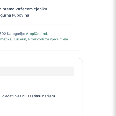
a prema važećem cjeniku
igurna kupovina
802
Kategorije:
AtopiControl
,
metika
,
Eucerin
,
Proizvodi za njegu tijela
jačati njezinu zaštitnu barijeru.