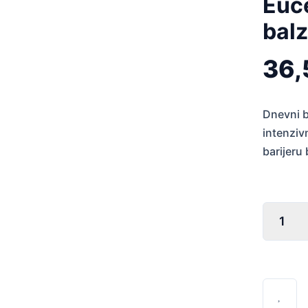
Euce
bal
36
Dnevni b
intenziv
barijeru 
Eucerin
AtopiCont
balzam
200
ml
količina