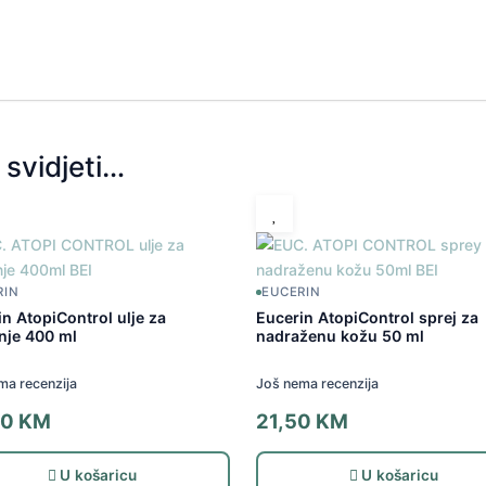
svidjeti…
RIN
EUCERIN
n AtopiControl ulje za
Eucerin AtopiControl sprej za
anje 400 ml
nadraženu kožu 50 ml
ma recenzija
Još nema recenzija
00
KM
21,50
KM
U košaricu
U košaricu