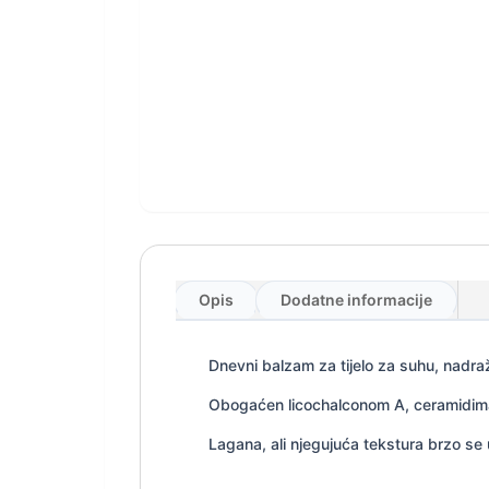
Opis
Dodatne informacije
Dnevni balzam za tijelo za suhu, nadraž
Obogaćen licochalconom A, ceramidima i
Lagana, ali njegujuća tekstura brzo se up