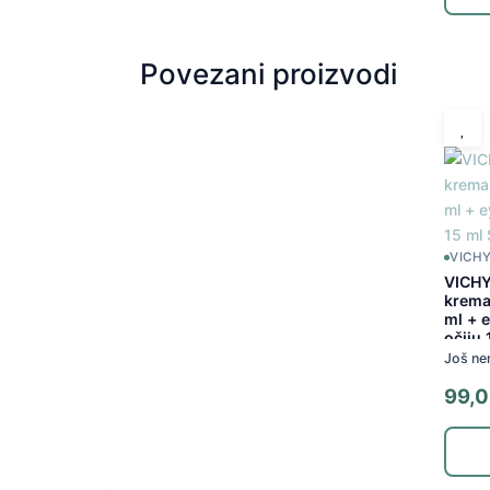
Povezani proizvodi
VICH
VICHY
krema
ml + 
očiju
Još ne
99,