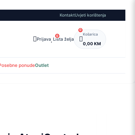
Kontakt
Uvjeti korištenja
0
Košarica
0
Prijava
Lista želja
0,00 KM
Posebne ponude
Outlet