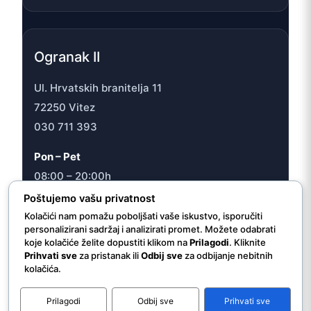
Ogranak II
Ul. Hrvatskih branitelja 11
72250 Vitez
030 711 393
Pon – Pet
08:00 – 20:00h
Sub
Poštujemo vašu privatnost
08:00 – 16:30h
Kolačići nam pomažu poboljšati vaše iskustvo, isporučiti
personalizirani sadržaj i analizirati promet. Možete odabrati
koje kolačiće želite dopustiti klikom na
Prilagodi
. Kliknite
Prihvati sve
za pristanak ili
Odbij sve
za odbijanje nebitnih
kolačića.
© 2026 JU “Internacionalna ljekarna/apoteka Vitez”
Prilagodi
Odbij sve
Prihvati sve