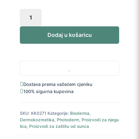
Bioderma
Photoderm
Aquafluide
fluid
Dodaj u košaricu
SPF
50+
40
ml
količina
Dostava prema važećem cjeniku
100% sigurna kupovina
SKU:
KK0271
Kategorije:
Bioderma
,
Dermokozmetika
,
Photoderm
,
Proizvodi za njegu
lica
,
Proizvodi za zaštitu od sunca