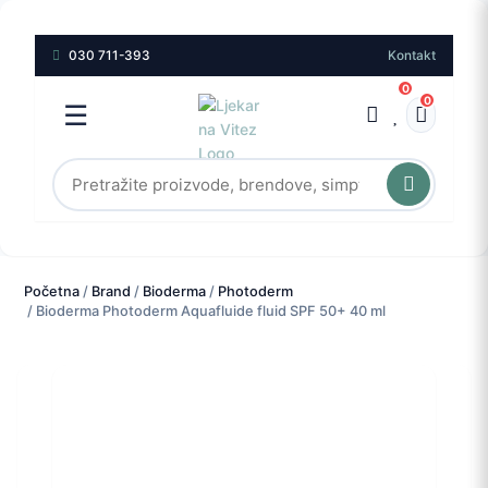
030 711-393
Kontakt
0
0
☰
Početna
/
Brand
/
Bioderma
/
Photoderm
/ Bioderma Photoderm Aquafluide fluid SPF 50+ 40 ml