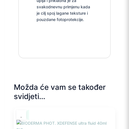
upija i prikladna je za
svakodnevnu primjenu kada
je cilj spoj lagane teksture i
pouzdane fotoprotekcije.
Možda će vam se također
svidjeti…