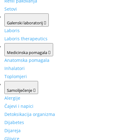
Refill pakovanja
Setovi
Galenski laboratorij
Laboris
Laboris therapeutics
Medicinska pomagala
Anatomska pomagala
Inhalatori
Toplomjeri
Samoliječenje
Alergije
Čajevi i napici
Detoksikacija organizma
Dijabetes
Dijareja
Gljivice