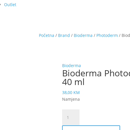
Outlet
Početna
/
Brand
/
Bioderma
/
Photoderm
/ Bio
Bioderma
Bioderma Photod
40 ml
38,00
KM
Namjena
Bioderma
Photoderm
AKN