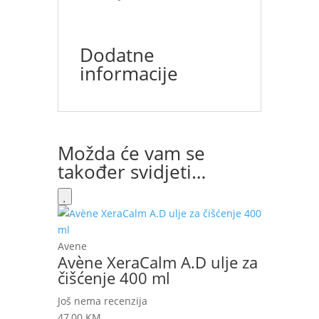
Dodatne
informacije
Možda će vam se
također svidjeti…
Avene
Avène XeraCalm A.D ulje za
čišćenje 400 ml
Još nema recenzija
47,00
KM