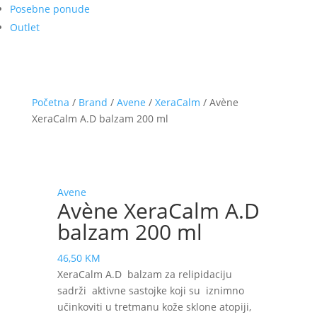
Posebne ponude
Outlet
Početna
/
Brand
/
Avene
/
XeraCalm
/ Avène
XeraCalm A.D balzam 200 ml
Avene
Avène XeraCalm A.D
balzam 200 ml
46,50
KM
XeraCalm A.D balzam za relipidaciju
sadrži aktivne sastojke koji su iznimno
učinkoviti u tretmanu kože sklone atopiji,