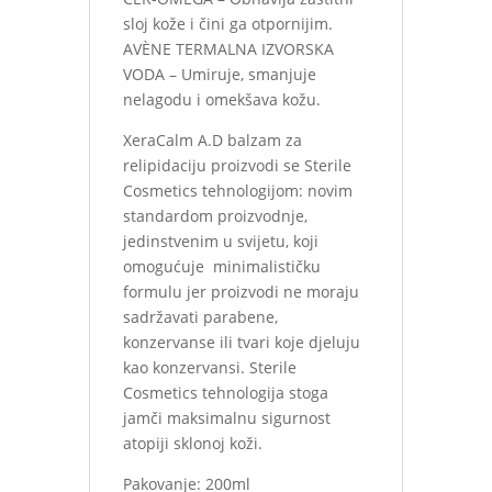
sloj kože i čini ga otpornijim.
AVÈNE TERMALNA IZVORSKA
VODA – Umiruje, smanjuje
nelagodu i omekšava kožu.
XeraCalm A.D balzam za
relipidaciju proizvodi se Sterile
Cosmetics tehnologijom: novim
standardom proizvodnje,
jedinstvenim u svijetu, koji
omogućuje minimalističku
formulu jer proizvodi ne moraju
sadržavati parabene,
konzervanse ili tvari koje djeluju
kao konzervansi. Sterile
Cosmetics tehnologija stoga
jamči maksimalnu sigurnost
atopiji sklonoj koži.
Pakovanje: 200ml