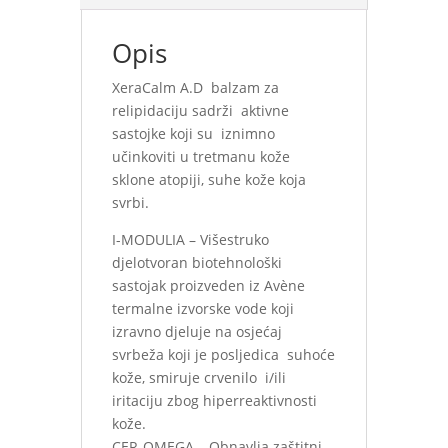
Opis
XeraCalm A.D balzam za
relipidaciju sadrži aktivne
sastojke koji su iznimno
učinkoviti u tretmanu kože
sklone atopiji, suhe kože koja
svrbi.
I-MODULIA – Višestruko
djelotvoran biotehnološki
sastojak proizveden iz Avène
termalne izvorske vode koji
izravno djeluje na osjećaj
svrbeža koji je posljedica suhoće
kože, smiruje crvenilo i/ili
iritaciju zbog hiperreaktivnosti
kože.
CER-OMEGA – Obnavlja zaštitni