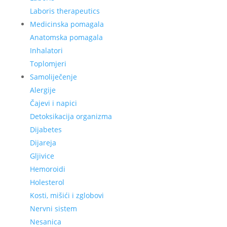
Laboris therapeutics
Medicinska pomagala
Anatomska pomagala
Inhalatori
Toplomjeri
Samoliječenje
Alergije
Čajevi i napici
Detoksikacija organizma
Dijabetes
Dijareja
Gljivice
Hemoroidi
Holesterol
Kosti, mišići i zglobovi
Nervni sistem
Nesanica