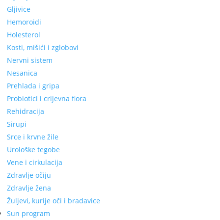
Gljivice
Hemoroidi
Holesterol
Kosti, mišići i zglobovi
Nervni sistem
Nesanica
Prehlada i gripa
Probiotici i crijevna flora
Rehidracija
Sirupi
Srce i krvne žile
Urološke tegobe
Vene i cirkulacija
Zdravlje očiju
Zdravlje žena
Žuljevi, kurije oči i bradavice
Sun program