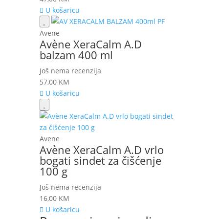
U košaricu
Avene
Avène XeraCalm A.D
balzam 400 ml
Još nema recenzija
57,00
KM
U košaricu
Avene
Avène XeraCalm A.D vrlo
bogati sindet za čišćenje
100 g
Još nema recenzija
16,00
KM
U košaricu