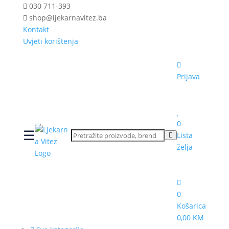
030 711-393
shop@ljekarnavitez.ba
Kontakt
Uvjeti korištenja
Prijava
0
☰
Lista
želja
0
Košarica
0,00 KM