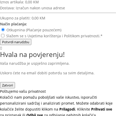
Iznos artikala:
0,00 KM
Dostava:
Izračun nakon unosa adrese
Ukupno za platiti:
0,00 KM
Način plaćanja:
Otkupnina (Plaćanje pouzećem)
Slažem se s Uvjetima korištenja i Politikom privatnosti.*
Potvrdi narudzbu
Hvala na povjerenju!
Vaša narudžba je uspješno zaprimljena.
Uskoro ćete na email dobiti potvrdu sa svim detaljima.
Zatvori
Poštujemo vašu privatnost
Kolačići nam pomažu poboljšati vaše iskustvo, isporučiti
personalizirani sadržaj i analizirati promet. Možete odabrati koje
kolačiće želite dopustiti klikom na
Prilagodi
. Kliknite
Prihvati sve
za pristanak ili
Odbij sve
za odbijanje nebitnih kolačića.