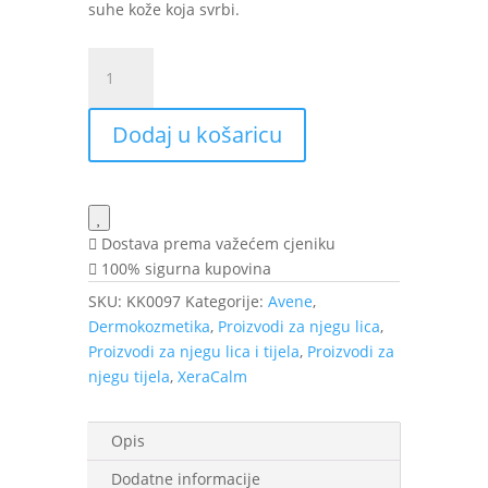
suhe kože koja svrbi.
Avène
XeraCalm
A.D
Dodaj u košaricu
balzam
200
ml
količina
Dostava prema važećem cjeniku
100% sigurna kupovina
SKU:
KK0097
Kategorije:
Avene
,
Dermokozmetika
,
Proizvodi za njegu lica
,
Proizvodi za njegu lica i tijela
,
Proizvodi za
njegu tijela
,
XeraCalm
Opis
Dodatne informacije