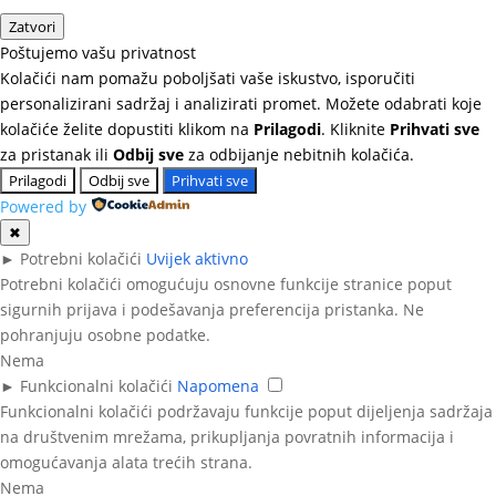
Zatvori
Poštujemo vašu privatnost
Kolačići nam pomažu poboljšati vaše iskustvo, isporučiti
personalizirani sadržaj i analizirati promet. Možete odabrati koje
kolačiće želite dopustiti klikom na
Prilagodi
. Kliknite
Prihvati sve
za pristanak ili
Odbij sve
za odbijanje nebitnih kolačića.
Prilagodi
Odbij sve
Prihvati sve
Powered by
✖
►
Potrebni kolačići
Uvijek aktivno
Potrebni kolačići omogućuju osnovne funkcije stranice poput
sigurnih prijava i podešavanja preferencija pristanka. Ne
pohranjuju osobne podatke.
Nema
►
Funkcionalni kolačići
Napomena
Funkcionalni kolačići podržavaju funkcije poput dijeljenja sadržaja
na društvenim mrežama, prikupljanja povratnih informacija i
omogućavanja alata trećih strana.
Nema