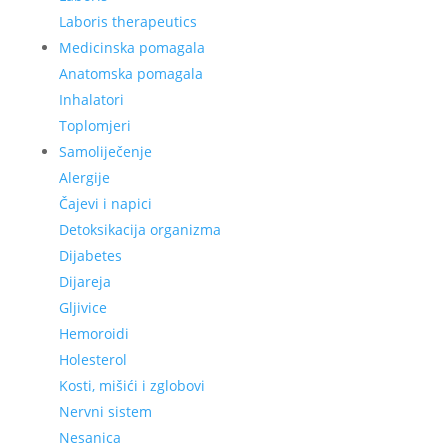
Laboris therapeutics
Medicinska pomagala
Anatomska pomagala
Inhalatori
Toplomjeri
Samoliječenje
Alergije
Čajevi i napici
Detoksikacija organizma
Dijabetes
Dijareja
Gljivice
Hemoroidi
Holesterol
Kosti, mišići i zglobovi
Nervni sistem
Nesanica