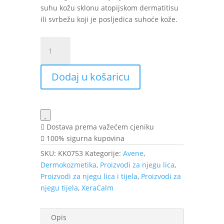
suhu kožu sklonu atopijskom dermatitisu
ili svrbežu koji je posljedica suhoće kože.
Avène
XeraCalm
A.D
Dodaj u košaricu
vrlo
bogati
sindet
za
čišćenje
Dostava prema važećem cjeniku
100
100% sigurna kupovina
g
SKU:
KK0753
Kategorije:
Avene
,
količina
Dermokozmetika
,
Proizvodi za njegu lica
,
Proizvodi za njegu lica i tijela
,
Proizvodi za
njegu tijela
,
XeraCalm
Opis