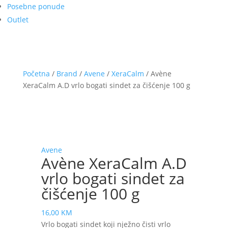
Posebne ponude
Outlet
Početna
/
Brand
/
Avene
/
XeraCalm
/ Avène
XeraCalm A.D vrlo bogati sindet za čišćenje 100 g
Avene
Avène XeraCalm A.D
vrlo bogati sindet za
čišćenje 100 g
16,00
KM
Vrlo bogati sindet koji nježno čisti vrlo