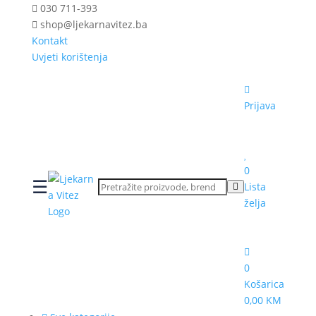
030 711-393
shop@ljekarnavitez.ba
Kontakt
Uvjeti korištenja
Prijava
0
☰
Lista
želja
0
Košarica
0,00 KM