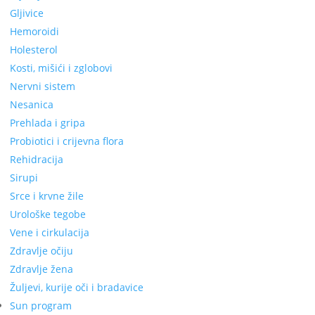
Gljivice
Hemoroidi
Holesterol
Kosti, mišići i zglobovi
Nervni sistem
Nesanica
Prehlada i gripa
Probiotici i crijevna flora
Rehidracija
Sirupi
Srce i krvne žile
Urološke tegobe
Vene i cirkulacija
Zdravlje očiju
Zdravlje žena
Žuljevi, kurije oči i bradavice
Sun program