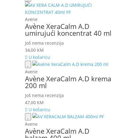
Avene
Avène XeraCalm A.D
umirujući koncentrat 40 ml
Još nema recenzija
34,00
KM
U košaricu
Avene
Avène XeraCalm A.D krema
200 ml
Još nema recenzija
47,00
KM
U košaricu
Avene
Avène XeraCalm A.D
balzam 400 ml