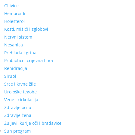
Gljivice
Hemoroidi
Holesterol
Kosti, mišići i zglobovi
Nervni sistem
Nesanica
Prehlada i gripa
Probiotici i crijevna flora
Rehidracija
Sirupi
Srce i krvne žile
Urološke tegobe
Vene i cirkulacija
Zdravlje očiju
Zdravlje žena
Žuljevi, kurije oči i bradavice
Sun program