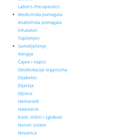
Laboris therapeutics
Medicinska pomagala
Anatomska pomagala
Inhalatori
Toplomjeri
Samoliječenje
Alergije
Čajevi i napici
Detoksikacija organizma
Dijabetes
Dijareja
Gljivice
Hemoroidi
Holesterol
Kosti, mišići i zglobovi
Nervni sistem
Nesanica