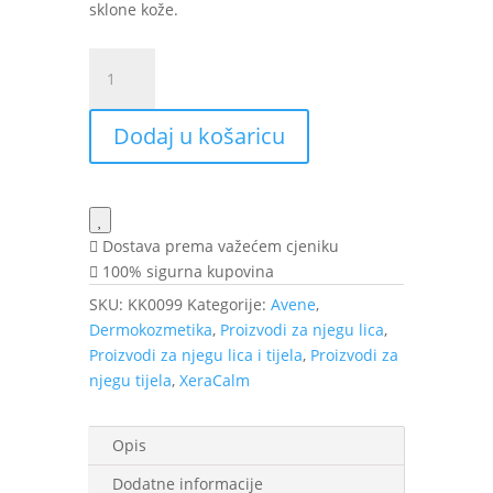
sklone kože.
Avène
XeraCalm
A.D
Dodaj u košaricu
krema
200
ml
količina
Dostava prema važećem cjeniku
100% sigurna kupovina
SKU:
KK0099
Kategorije:
Avene
,
Dermokozmetika
,
Proizvodi za njegu lica
,
Proizvodi za njegu lica i tijela
,
Proizvodi za
njegu tijela
,
XeraCalm
Opis
Dodatne informacije