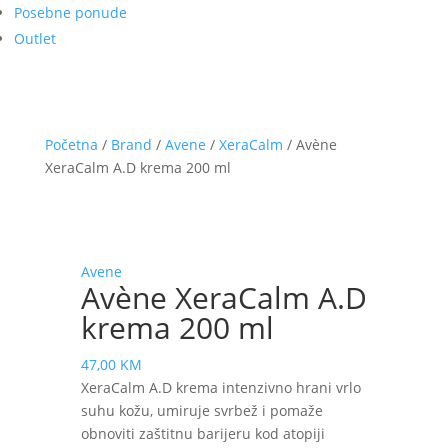
Posebne ponude
Outlet
Početna
/
Brand
/
Avene
/
XeraCalm
/ Avène
XeraCalm A.D krema 200 ml
Avene
Avène XeraCalm A.D
krema 200 ml
47,00
KM
XeraCalm A.D krema intenzivno hrani vrlo
suhu kožu, umiruje svrbež i pomaže
obnoviti zaštitnu barijeru kod atopiji