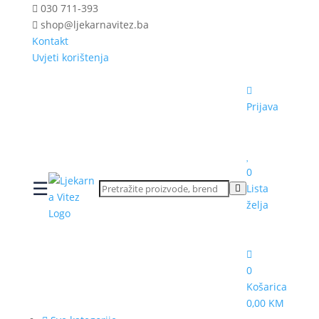
030 711-393
shop@ljekarnavitez.ba
Kontakt
Uvjeti korištenja
Prijava
0
☰
Lista
želja
0
Košarica
0,00 KM