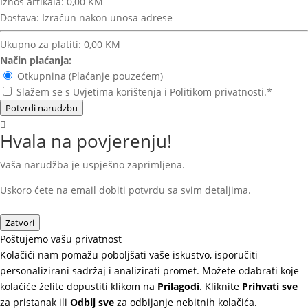
Iznos artikala:
0,00 KM
Dostava:
Izračun nakon unosa adrese
Ukupno za platiti:
0,00 KM
Način plaćanja:
Otkupnina (Plaćanje pouzećem)
Slažem se s Uvjetima korištenja i Politikom privatnosti.*
Potvrdi narudzbu
Hvala na povjerenju!
Vaša narudžba je uspješno zaprimljena.
Uskoro ćete na email dobiti potvrdu sa svim detaljima.
Zatvori
Poštujemo vašu privatnost
Kolačići nam pomažu poboljšati vaše iskustvo, isporučiti
personalizirani sadržaj i analizirati promet. Možete odabrati koje
kolačiće želite dopustiti klikom na
Prilagodi
. Kliknite
Prihvati sve
za pristanak ili
Odbij sve
za odbijanje nebitnih kolačića.