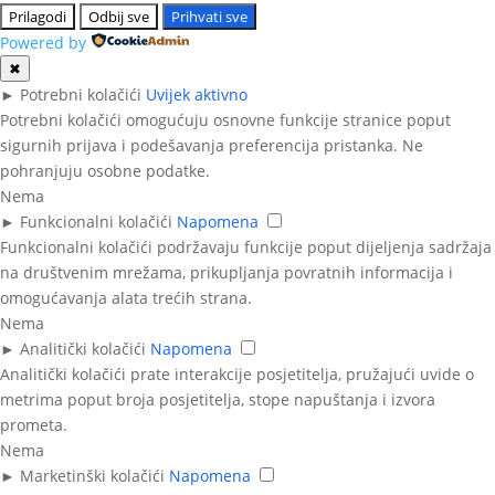
Prilagodi
Odbij sve
Prihvati sve
Powered by
✖
►
Potrebni kolačići
Uvijek aktivno
Potrebni kolačići omogućuju osnovne funkcije stranice poput
sigurnih prijava i podešavanja preferencija pristanka. Ne
pohranjuju osobne podatke.
Nema
►
Funkcionalni kolačići
Napomena
Funkcionalni kolačići podržavaju funkcije poput dijeljenja sadržaja
na društvenim mrežama, prikupljanja povratnih informacija i
omogućavanja alata trećih strana.
Nema
►
Analitički kolačići
Napomena
Analitički kolačići prate interakcije posjetitelja, pružajući uvide o
metrima poput broja posjetitelja, stope napuštanja i izvora
prometa.
Nema
►
Marketinški kolačići
Napomena