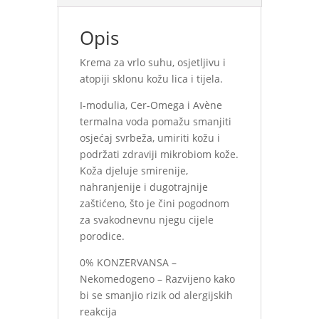
Opis
Krema za vrlo suhu, osjetljivu i
atopiji sklonu kožu lica i tijela.
I-modulia, Cer-Omega i Avène
termalna voda pomažu smanjiti
osjećaj svrbeža, umiriti kožu i
podržati zdraviji mikrobiom kože.
Koža djeluje smirenije,
nahranjenije i dugotrajnije
zaštićeno, što je čini pogodnom
za svakodnevnu njegu cijele
porodice.
0% KONZERVANSA –
Nekomedogeno – Razvijeno kako
bi se smanjio rizik od alergijskih
reakcija