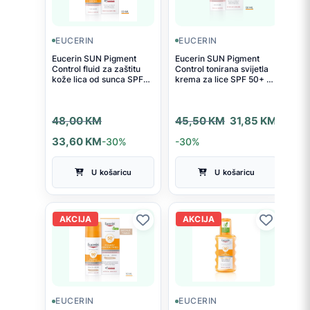
EUCERIN
EUCERIN
Eucerin SUN Pigment
Eucerin SUN Pigment
Control fluid za zaštitu
Control tonirana svijetla
kože lica od sunca SPF
krema za lice SPF 50+ 50
50+ 50 ml
ml
Izvorna
Trenutna
Izvorna
Trenutna
48,00
KM
45,50
KM
31,85
KM
cijena
cijena
cijena
cijena
33,60
KM
-30%
-30%
bila
je:
bila
je:
U košaricu
U košaricu
je:
33,60 KM.
je:
31,85 KM.
48,00 KM.
45,50 KM.
AKCIJA
AKCIJA
EUCERIN
EUCERIN