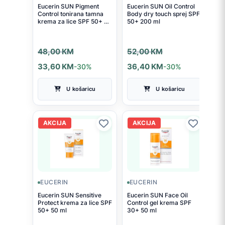
Eucerin SUN Pigment
Eucerin SUN Oil Control
Control tonirana tamna
Body dry touch sprej SPF
krema za lice SPF 50+ 50
50+ 200 ml
ml
Izvorna
Trenutna
Izvorna
Trenutna
48,00
KM
52,00
KM
cijena
cijena
cijena
cijena
33,60
KM
-30%
36,40
KM
-30%
bila
je:
bila
je:
U košaricu
U košaricu
je:
33,60 KM.
je:
36,40 KM.
48,00 KM.
52,00 KM.
AKCIJA
AKCIJA
EUCERIN
EUCERIN
Eucerin SUN Sensitive
Eucerin SUN Face Oil
Protect krema za lice SPF
Control gel krema SPF
50+ 50 ml
30+ 50 ml