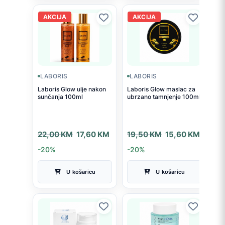
AKCIJA
AKCIJA
LABORIS
LABORIS
Laboris Glow ulje nakon
Laboris Glow maslac za
sunčanja 100ml
ubrzano tamnjenje 100ml
Izvorna
Trenutna
Izvorna
Trenutna
22,00
KM
17,60
KM
19,50
KM
15,60
KM
cijena
cijena
cijena
cijena
-20%
-20%
bila
je:
bila
je:
U košaricu
U košaricu
je:
17,60 KM.
je:
15,60 KM.
22,00 KM.
19,50 KM.