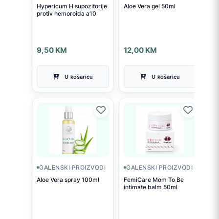
Hypericum H supozitorije
Aloe Vera gel 50ml
protiv hemoroida a10
9,50
KM
12,00
KM
U košaricu
U košaricu
GALENSKI PROIZVODI
GALENSKI PROIZVODI
Aloe Vera spray 100ml
FemiCare Mom To Be
intimate balm 50ml