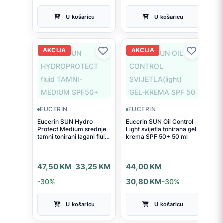
bila
je:
bila
je:
U košaricu
U košaricu
je:
33,60 KM.
je:
33,25 KM.
48,00 KM.
47,50 KM.
AKCIJA
AKCIJA
EUCERIN
EUCERIN
Eucerin SUN Hydro
Eucerin SUN Oil Control
Protect Medium srednje
Light svijetla tonirana gel
tamni tonirani lagani fluid
krema SPF 50+ 50 ml
SPF 50+ 50 ml
Izvorna
Trenutna
Izvorna
Trenutna
47,50
KM
33,25
KM
44,00
KM
cijena
cijena
cijena
cijena
-30%
30,80
KM
-30%
bila
je:
bila
je:
U košaricu
U košaricu
je:
33,25 KM.
je:
30,80 KM.
47,50 KM.
44,00 KM.