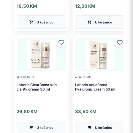
19,50
KM
12,00
KM
U košaricu
U košaricu
LABORIS
LABORIS
Laboris ClearBoost skin
Laboris AquaBoost
clarity cream 30 ml
hyaluronic cream 50 ml
26,80
KM
33,50
KM
U košaricu
U košaricu