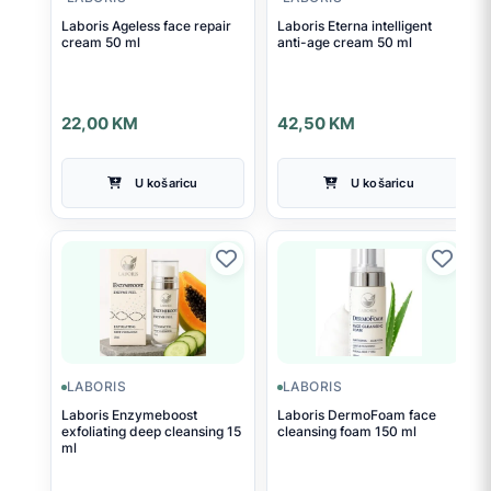
Laboris Ageless face repair
Laboris Eterna intelligent
cream 50 ml
anti-age cream 50 ml
22,00
KM
42,50
KM
U košaricu
U košaricu
LABORIS
LABORIS
Laboris Enzymeboost
Laboris DermoFoam face
exfoliating deep cleansing 15
cleansing foam 150 ml
ml