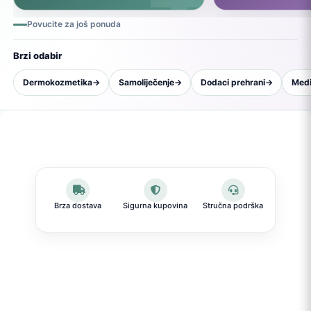
Povucite za još ponuda
Brzi odabir
Dermokozmetika
→
Samoliječenje
→
Dodaci prehrani
→
Medi
Brza dostava
Sigurna kupovina
Stručna podrška