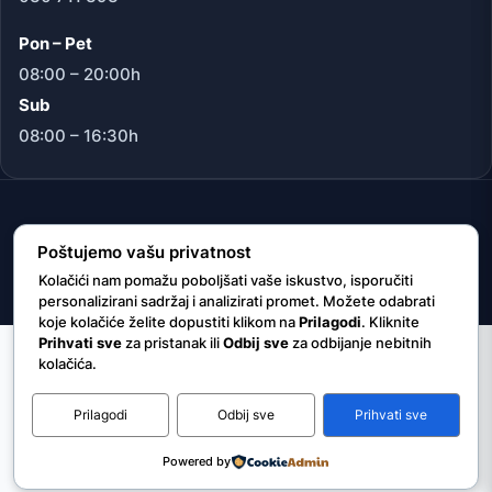
Pon – Pet
08:00 – 20:00h
Sub
08:00 – 16:30h
© 2026 JU “Internacionalna ljekarna/apoteka Vitez”
Poštujemo vašu privatnost
Kolačići nam pomažu poboljšati vaše iskustvo, isporučiti
personalizirani sadržaj i analizirati promet. Možete odabrati
koje kolačiće želite dopustiti klikom na
Prilagodi
. Kliknite
Prihvati sve
za pristanak ili
Odbij sve
za odbijanje nebitnih
kolačića.
Prilagodi
Odbij sve
Prihvati sve
Powered by