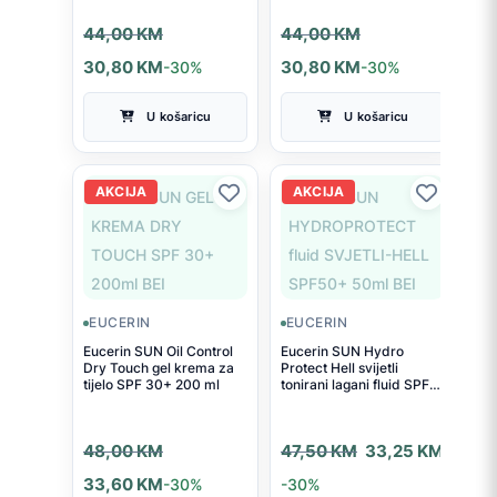
Izvorna
Trenutna
Izvorna
Trenutna
44,00
KM
44,00
KM
cijena
cijena
cijena
cijena
30,80
KM
-30%
30,80
KM
-30%
bila
je:
bila
je:
U košaricu
U košaricu
je:
30,80 KM.
je:
30,80 KM.
44,00 KM.
44,00 KM.
AKCIJA
AKCIJA
EUCERIN
EUCERIN
Eucerin SUN Oil Control
Eucerin SUN Hydro
Dry Touch gel krema za
Protect Hell svijetli
tijelo SPF 30+ 200 ml
tonirani lagani fluid SPF
50+ 50 ml
Izvorna
Trenutna
Izvorna
Trenutna
48,00
KM
47,50
KM
33,25
KM
cijena
cijena
cijena
cijena
33,60
KM
-30%
-30%