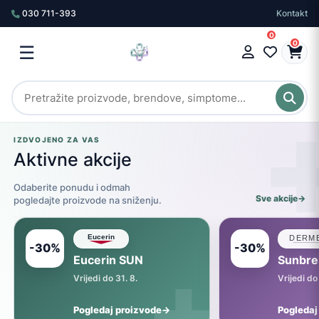
030 711-393
Kontakt
0
0
☰
IZDVOJENO ZA VAS
Aktivne akcije
Odaberite ponudu i odmah
Sve akcije
→
pogledajte proizvode na sniženju.
-30%
-30%
+
Eucerin SUN
Sunbrel
Vrijedi do 31. 8.
Vrijedi do
Pogledaj proizvode
→
Pogledaj