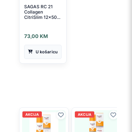
SAGAS RC 21
Collagen
CitriSlim 12x50
ml
73,00
KM
U košaricu
AKCIJA
AKCIJA