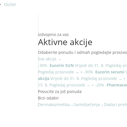
Outlet
Izdvojeno za vas
Aktivne akcije
Odaberite ponudu i odmah pogledajte proizvo
Sve akcije
→
-30%
Eucerin SUN
Vrijedi do 31. 8.
Pogledaj p
Pogledaj proizvode
→
+
-30%
Eucerin serumi
akcija
Vrijedi do 31. 8.
Pogledaj proizvode
→
+
15. 8.
Pogledaj proizvode
→
+
-20%
Pharmacer
Povucite za još ponuda
Brzi odabir
Dermokozmetika
→
Samoliječenje
→
Dodaci preh
NOVO U PONUDI