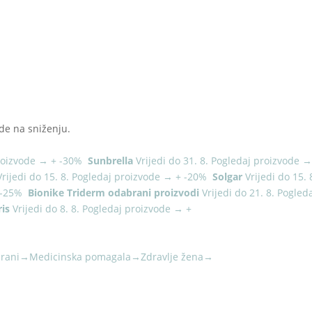
de na sniženju.
roizvode
→
+
-30%
Sunbrella
Vrijedi do 31. 8.
Pogledaj proizvode
Vrijedi do 15. 8.
Pogledaj proizvode
→
+
-20%
Solgar
Vrijedi do 15. 
-25%
Bionike Triderm odabrani proizvodi
Vrijedi do 21. 8.
Pogled
is
Vrijedi do 8. 8.
Pogledaj proizvode
→
+
rani
→
Medicinska pomagala
→
Zdravlje žena
→