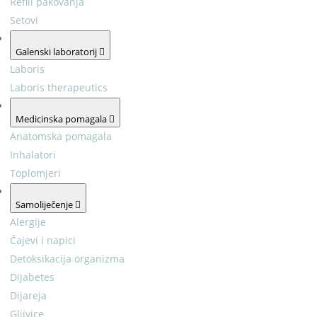
Refill pakovanja
Setovi
Galenski laboratorij
Laboris
Laboris therapeutics
Medicinska pomagala
Anatomska pomagala
Inhalatori
Toplomjeri
Samoliječenje
Alergije
Čajevi i napici
Detoksikacija organizma
Dijabetes
Dijareja
Gljivice