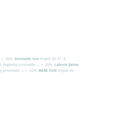
→
+
-30%
Dermedic Sun
Vrijedi do 31. 8.
8.
Pogledaj proizvode
→
+
-20%
Laboris ljetna
aj proizvode
→
+
-22%
BABE SUN
Vrijedi do