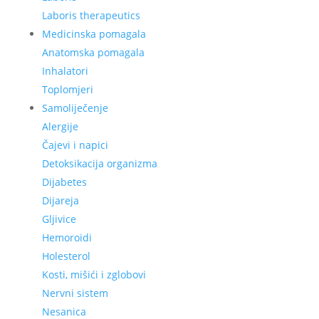
Laboris therapeutics
Medicinska pomagala
Anatomska pomagala
Inhalatori
Toplomjeri
Samoliječenje
Alergije
Čajevi i napici
Detoksikacija organizma
Dijabetes
Dijareja
Gljivice
Hemoroidi
Holesterol
Kosti, mišići i zglobovi
Nervni sistem
Nesanica