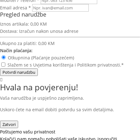
Mobitel / Telefon *
Email adresa *
Pregled narudžbe
Iznos artikala:
0,00 KM
Dostava:
Izračun nakon unosa adrese
Ukupno za platiti:
0,00 KM
Način plaćanja:
Otkupnina (Plaćanje pouzećem)
Slažem se s Uvjetima korištenja i Politikom privatnosti.*
Potvrdi narudzbu
Hvala na povjerenju!
Vaša narudžba je uspješno zaprimljena.
Uskoro ćete na email dobiti potvrdu sa svim detaljima.
Zatvori
Poštujemo vašu privatnost
Kolačići nam pomažu poboljšati vaše iskustvo, isporučiti