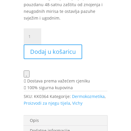
pouzdanu 48-satnu zaštitu od znojenja i
neugodnih mirisa te ostavlja pazuhe
svježim i ugodnim.
VICHY
Dezodorans
za
Dodaj u košaricu
regulaciju
znojenja
48h
50
ml
Dostava prema važećem cjeniku
količina
100% sigurna kupovina
SKU:
KK0364
Kategorije:
Dermokozmetika
,
Proizvodi za njegu tijela
,
Vichy
Opis
Dodatne informacije