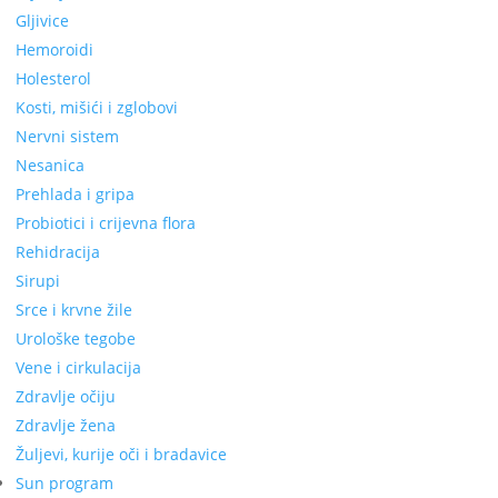
Gljivice
Hemoroidi
Holesterol
Kosti, mišići i zglobovi
Nervni sistem
Nesanica
Prehlada i gripa
Probiotici i crijevna flora
Rehidracija
Sirupi
Srce i krvne žile
Urološke tegobe
Vene i cirkulacija
Zdravlje očiju
Zdravlje žena
Žuljevi, kurije oči i bradavice
Sun program