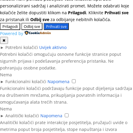
personalizirani sadržaj i analizirati promet. Možete odabrati koje
kolačiće želite dopustiti klikom na
Prilagodi
. Kliknite
Prihvati sve
za pristanak ili
Odbij sve
za odbijanje nebitnih kolačića.
Prilagodi
Odbij sve
Prihvati sve
Powered by
✖
►
Potrebni kolačići
Uvijek aktivno
Potrebni kolačići omogućuju osnovne funkcije stranice poput
sigurnih prijava i podešavanja preferencija pristanka. Ne
pohranjuju osobne podatke.
Nema
►
Funkcionalni kolačići
Napomena
Funkcionalni kolačići podržavaju funkcije poput dijeljenja sadržaja
na društvenim mrežama, prikupljanja povratnih informacija i
omogućavanja alata trećih strana.
Nema
►
Analitički kolačići
Napomena
Analitički kolačići prate interakcije posjetitelja, pružajući uvide o
metrima poput broja posjetitelja, stope napuštanja i izvora