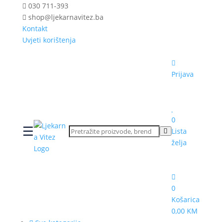
030 711-393
shop@ljekarnavitez.ba
Kontakt
Uvjeti korištenja
Prijava
0
☰
Lista
želja
0
Košarica
0,00 KM