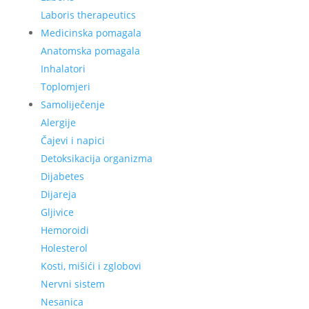
Laboris therapeutics
Medicinska pomagala
Anatomska pomagala
Inhalatori
Toplomjeri
Samoliječenje
Alergije
Čajevi i napici
Detoksikacija organizma
Dijabetes
Dijareja
Gljivice
Hemoroidi
Holesterol
Kosti, mišići i zglobovi
Nervni sistem
Nesanica