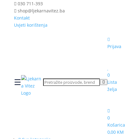
030 711-393
shop@ljekarnavitez.ba
Kontakt
Uvjeti korištenja
Prijava
0
☰
Lista
želja
0
Košarica
0,00 KM