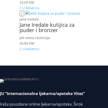
33,50
KM
U košaricu
Jane Iredale
Jane Iredale kutijica za
puder i bronzer
Još nema recenzija
45,00
KM
U košaricu
JU “Internacionalna ljekarna/apoteka Vitez”
Vaša pouzdana online ljekarna/apoteka. Širok