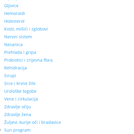
Gljivice
Hemoroidi
Holesterol
Kosti, mišići i zglobovi
Nervni sistem
Nesanica
Prehlada i gripa
Probiotici i crijevna flora
Rehidracija
Sirupi
Srce i krvne žile
Urološke tegobe
Vene i cirkulacija
Zdravlje očiju
Zdravlje žena
Žuljevi, kurije oči i bradavice
Sun program