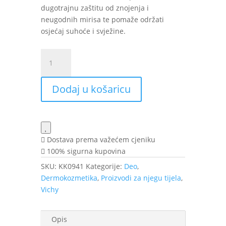
dugotrajnu zaštitu od znojenja i
neugodnih mirisa te pomaže održati
osjećaj suhoće i svježine.
VICHY
Deo
Men
Dodaj u košaricu
Roll
on
za
regulaciju
znojenja
Dostava prema važećem cjeniku
72h
100% sigurna kupovina
50
SKU:
KK0941
Kategorije:
Deo
,
ml
Dermokozmetika
,
Proizvodi za njegu tijela
,
količina
Vichy
Opis