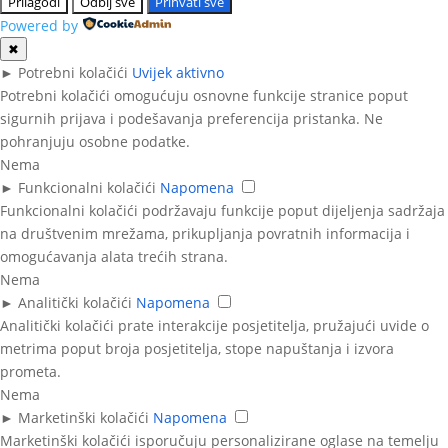
Prilagodi
Odbij sve
Prihvati sve
Powered by
✖
►
Potrebni kolačići
Uvijek aktivno
Potrebni kolačići omogućuju osnovne funkcije stranice poput
sigurnih prijava i podešavanja preferencija pristanka. Ne
pohranjuju osobne podatke.
Nema
►
Funkcionalni kolačići
Napomena
Funkcionalni kolačići podržavaju funkcije poput dijeljenja sadržaja
na društvenim mrežama, prikupljanja povratnih informacija i
omogućavanja alata trećih strana.
Nema
►
Analitički kolačići
Napomena
Analitički kolačići prate interakcije posjetitelja, pružajući uvide o
metrima poput broja posjetitelja, stope napuštanja i izvora
prometa.
Nema
►
Marketinški kolačići
Napomena
Marketinški kolačići isporučuju personalizirane oglase na temelju