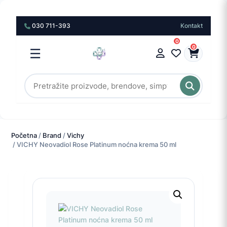
030 711-393
Kontakt
0
0
☰
Početna
/
Brand
/
Vichy
/ VICHY Neovadiol Rose Platinum noćna krema 50 ml