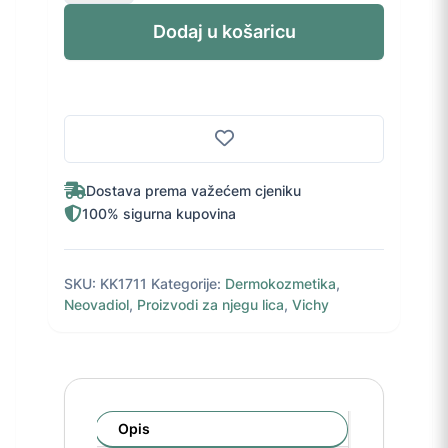
Rose
Platinum
Dodaj u košaricu
noćna
krema
50
ml
količina
Dostava prema važećem cjeniku
100% sigurna kupovina
SKU:
KK1711
Kategorije:
Dermokozmetika
,
Neovadiol
,
Proizvodi za njegu lica
,
Vichy
Opis