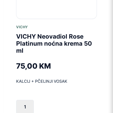
VICHY
VICHY Neovadiol Rose
Platinum noćna krema 50
ml
75,00
KM
KALCIJ + PČELINJI VOSAK
VICHY
Neovadiol