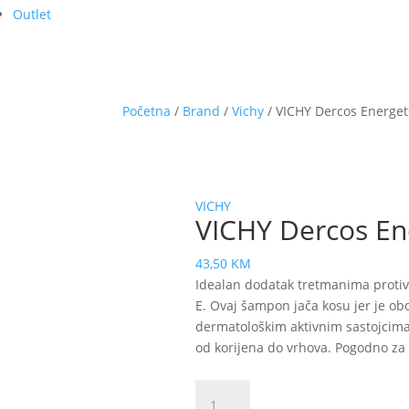
Outlet
Početna
/
Brand
/
Vichy
/ VICHY Dercos Energe
VICHY
VICHY Dercos En
43,50
KM
Idealan dodatak tretmanima proti
E. Ovaj šampon jača kosu jer je o
dermatološkim aktivnim sastojcima 
od korijena do vrhova. Pogodno za os
VICHY