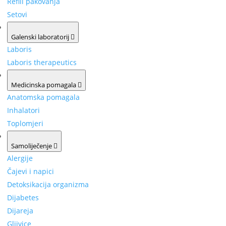
Refill pakovanja
Setovi
Galenski laboratorij
Laboris
Laboris therapeutics
Medicinska pomagala
Anatomska pomagala
Inhalatori
Toplomjeri
Samoliječenje
Alergije
Čajevi i napici
Detoksikacija organizma
Dijabetes
Dijareja
Gljivice