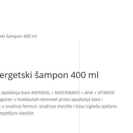
tski šampon 400 ml
ergetski šampon 400 ml
v opadanja kose AMINEXIL + NIACINAMID + AHA + VITAMIN
bogaćen s molekulom Aminexil protiv opadanja kose i
u snažnoj formuli. Snažnije vlasište i kosa izgleda ojačano
jetljivo vlasište.