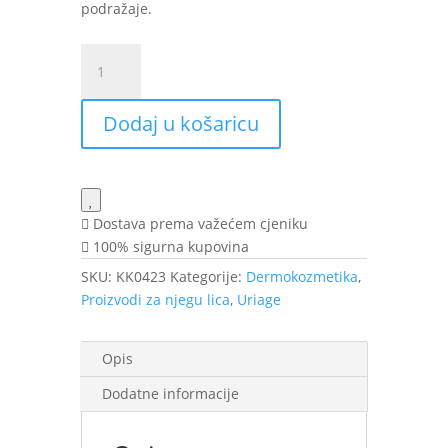
podražaje.
Uriage
Toléderm
Rich
Dodaj u košaricu
krema
40
ml
količina
Dostava prema važećem cjeniku
100% sigurna kupovina
SKU:
KK0423
Kategorije:
Dermokozmetika
,
Proizvodi za njegu lica
,
Uriage
Opis
Dodatne informacije