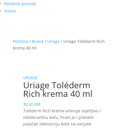
Posebne ponude
Outlet
Početna
/
Brand
/
Uriage
/ Uriage Toléderm Rich
krema 40 ml
URIAGE
Uriage Toléderm
Rich krema 40 ml
30,50
KM
Toléderm Rich krema umiruje osjetljivu i
netolerantnu kožu, hrani je i pomaže
pojačati toleranciju kože na vanjske