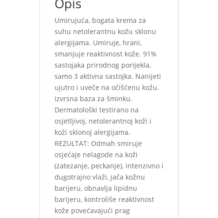
Opis
Umirujuća, bogata krema za
suhu netolerantnu kožu sklonu
alergijama. Umiruje, hrani,
smanjuje reaktivnost kože. 91%
sastojaka prirodnog porijekla,
samo 3 aktivna sastojka. Nanijeti
ujutro i uveče na očišćenu kožu.
Izvrsna baza za šminku.
Dermatološki testirano na
osjetljivoj, netolerantnoj koži i
koži sklonoj alergijama.
REZULTAT: Odmah smiruje
osjećaje nelagode na koži
(zatezanje, peckanje), intenzivno i
dugotrajno vlaži, jača kožnu
barijeru, obnavlja lipidnu
barijeru, kontroliše reaktivnost
kože povećavajući prag