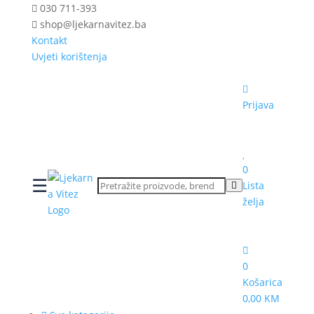
030 711-393
shop@ljekarnavitez.ba
Kontakt
Uvjeti korištenja
Prijava
0
☰
Lista
želja
0
Košarica
0,00 KM