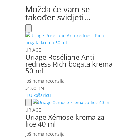
Možda će vam se
također svidjeti…
URIAGE
Uriage Roséliane Anti-
redness Rich bogata krema
50 ml
Još nema recenzija
31,00
KM
U košaricu
URIAGE
Uriage Xémose krema za
lice 40 ml
Još nema recenzija