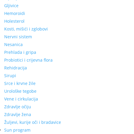
Gljivice
Hemoroidi
Holesterol
Kosti, mišići i zglobovi
Nervni sistem
Nesanica
Prehlada i gripa
Probiotici i crijevna flora
Rehidracija
Sirupi
Srce i krvne žile
Urološke tegobe
Vene i cirkulacija
Zdravlje očiju
Zdravlje žena
Žuljevi, kurije oči i bradavice
Sun program