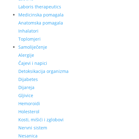
Laboris therapeutics
Medicinska pomagala
Anatomska pomagala
Inhalatori
Toplomjeri
Samoliječenje
Alergije
Čajevi i napici
Detoksikacija organizma
Dijabetes
Dijareja
Gljivice
Hemoroidi
Holesterol
Kosti, mišići i zglobovi
Nervni sistem
Nesanica