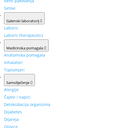
Refill pakovanja
Setovi
Galenski laboratorij
Laboris
Laboris therapeutics
Medicinska pomagala
Anatomska pomagala
Inhalatori
Toplomjeri
Samoliječenje
Alergije
Čajevi i napici
Detoksikacija organizma
Dijabetes
Dijareja
Gljivice