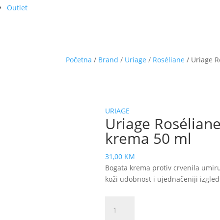
Outlet
Početna
/
Brand
/
Uriage
/
Roséliane
/ Uriage R
URIAGE
Uriage Roséliane
krema 50 ml
31,00
KM
Bogata krema protiv crvenila umiruj
koži udobnost i ujednačeniji izgled
Uriage
Roséliane