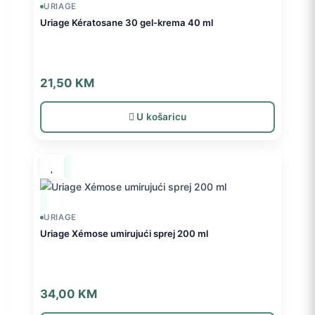
URIAGE
Uriage Kératosane 30 gel-krema 40 ml
21,50
KM
U košaricu
URIAGE
Uriage Xémose umirujući sprej 200 ml
34,00
KM