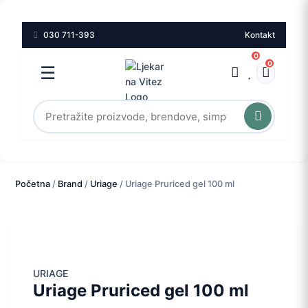
030 711-393
Kontakt
0
0
☰
Početna
/
Brand
/
Uriage
/ Uriage Pruriced gel 100 ml
URIAGE
Uriage Pruriced gel 100 ml