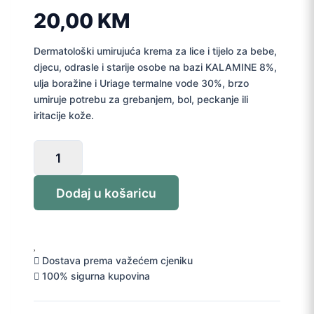
20,00
KM
Dermatološki umirujuća krema za lice i tijelo za bebe,
djecu, odrasle i starije osobe na bazi KALAMINE 8%,
ulja boražine i Uriage termalne vode 30%, brzo
umiruje potrebu za grebanjem, bol, peckanje ili
iritacije kože.
Uriage
Pruriced
gel
Dodaj u košaricu
100
ml
količina
Dostava prema važećem cjeniku
100% sigurna kupovina