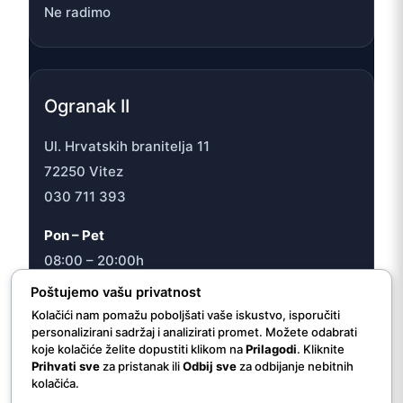
Ne radimo
Ogranak II
Ul. Hrvatskih branitelja 11
72250 Vitez
030 711 393
Pon – Pet
08:00 – 20:00h
Sub
Poštujemo vašu privatnost
08:00 – 16:30h
Kolačići nam pomažu poboljšati vaše iskustvo, isporučiti
personalizirani sadržaj i analizirati promet. Možete odabrati
koje kolačiće želite dopustiti klikom na
Prilagodi
. Kliknite
Prihvati sve
za pristanak ili
Odbij sve
za odbijanje nebitnih
kolačića.