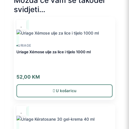
Možda će vam se također
svidjeti…
URIAGE
Uriage Xémose ulje za lice i tijelo 1000 ml
52,00
KM
U košaricu