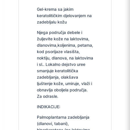
Gel-krema sa jakim
keratolitičkim djelovanjem na
zadebljalu kožu
Njega područja debele i
žuljevite kože na laktovima,
dlanovima,koljenima, petama,
kod psorijaze vlasišta,
noktiju, dlanova, na laktovima
i sl.. Lokalno dejstvo uree
smanjuje keratolitička
zadebljanja, olakšava
ljuštenje kože, umiruje, vlaži i
obnavlja oboljela područja.
Za odrasle.
INDIKACIJE:
Palmoplantarna zadebljanja
(dlanovi, tabani),
hiperkeratoza (na laktovima,