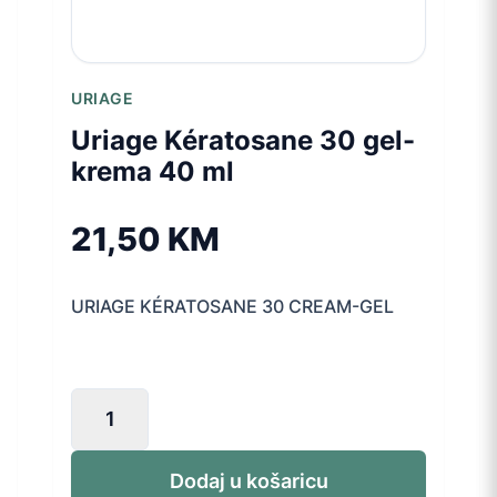
URIAGE
Uriage Kératosane 30 gel-
krema 40 ml
21,50
KM
URIAGE KÉRATOSANE 30 CREAM-GEL
Uriage
Kératosane
30
gel-
Dodaj u košaricu
krema