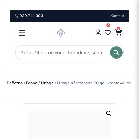
030 711-393
Kontakt
0
0
☰
Početna
/
Brand
/
Uriage
/ Uriage Kératosane 30 gel-krema 40 ml