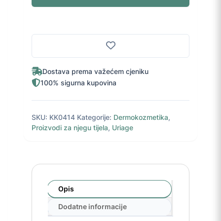
40
ml
količina
Dostava prema važećem cjeniku
100% sigurna kupovina
SKU:
KK0414
Kategorije:
Dermokozmetika
,
Proizvodi za njegu tijela
,
Uriage
Opis
Dodatne informacije