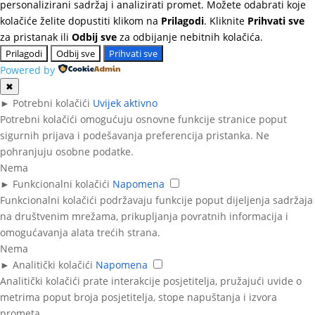
personalizirani sadržaj i analizirati promet. Možete odabrati koje
kolačiće želite dopustiti klikom na
Prilagodi
. Kliknite
Prihvati sve
za pristanak ili
Odbij sve
za odbijanje nebitnih kolačića.
Prilagodi
Odbij sve
Prihvati sve
Powered by
✖
►
Potrebni kolačići
Uvijek aktivno
Potrebni kolačići omogućuju osnovne funkcije stranice poput
sigurnih prijava i podešavanja preferencija pristanka. Ne
pohranjuju osobne podatke.
Nema
►
Funkcionalni kolačići
Napomena
Funkcionalni kolačići podržavaju funkcije poput dijeljenja sadržaja
na društvenim mrežama, prikupljanja povratnih informacija i
omogućavanja alata trećih strana.
Nema
►
Analitički kolačići
Napomena
Analitički kolačići prate interakcije posjetitelja, pružajući uvide o
metrima poput broja posjetitelja, stope napuštanja i izvora
prometa.