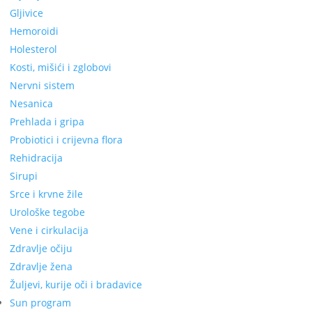
Gljivice
Hemoroidi
Holesterol
Kosti, mišići i zglobovi
Nervni sistem
Nesanica
Prehlada i gripa
Probiotici i crijevna flora
Rehidracija
Sirupi
Srce i krvne žile
Urološke tegobe
Vene i cirkulacija
Zdravlje očiju
Zdravlje žena
Žuljevi, kurije oči i bradavice
Sun program