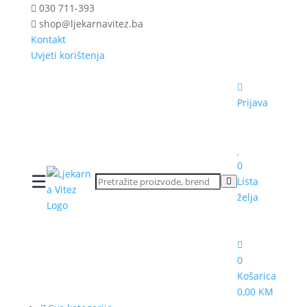
030 711-393
shop@ljekarnavitez.ba
Kontakt
Uvjeti korištenja
Prijava
0
☰
Lista
želja
0
Košarica
0,00 KM