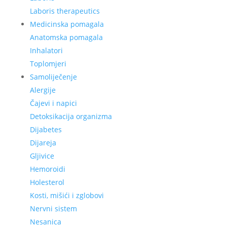
Laboris therapeutics
Medicinska pomagala
Anatomska pomagala
Inhalatori
Toplomjeri
Samoliječenje
Alergije
Čajevi i napici
Detoksikacija organizma
Dijabetes
Dijareja
Gljivice
Hemoroidi
Holesterol
Kosti, mišići i zglobovi
Nervni sistem
Nesanica