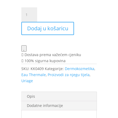
Uriage
Eau
Thermale
Dodaj u košaricu
krema
za
ruke
50
ml
Dostava prema važećem cjeniku
količina
100% sigurna kupovina
SKU:
KK0409
Kategorije:
Dermokozmetika
,
Eau Thermale
,
Proizvodi za njegu tijela
,
Uriage
Opis
Dodatne informacije