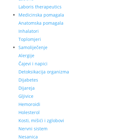
Laboris therapeutics
Medicinska pomagala
Anatomska pomagala
Inhalatori
Toplomjeri
Samoliječenje
Alergije
Čajevi i napici
Detoksikacija organizma
Dijabetes
Dijareja
Gljivice
Hemoroidi
Holesterol
Kosti, mišići i zglobovi
Nervni sistem
Nesanica