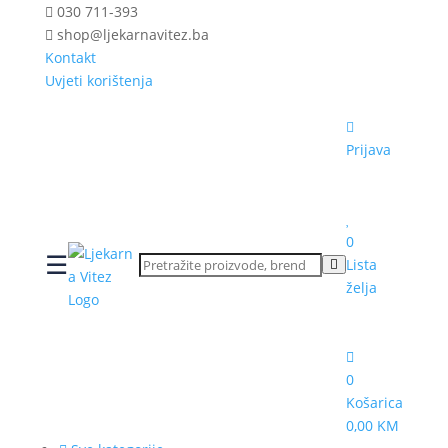
030 711-393
shop@ljekarnavitez.ba
Kontakt
Uvjeti korištenja
Prijava
0
☰
Lista
želja
0
Košarica
0,00 KM