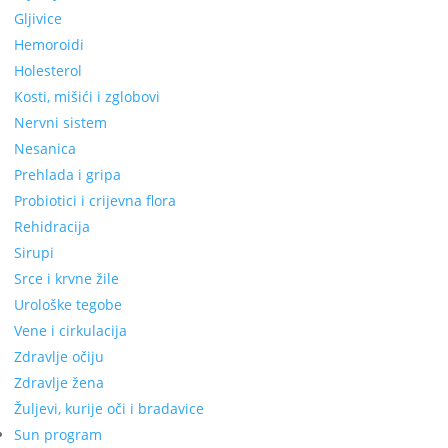
Gljivice
Hemoroidi
Holesterol
Kosti, mišići i zglobovi
Nervni sistem
Nesanica
Prehlada i gripa
Probiotici i crijevna flora
Rehidracija
Sirupi
Srce i krvne žile
Urološke tegobe
Vene i cirkulacija
Zdravlje očiju
Zdravlje žena
Žuljevi, kurije oči i bradavice
Sun program