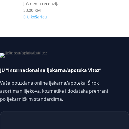
Još nema recenzija
53,00
KM
U košaricu
JU “Internacionalna ljekarna/apoteka Vitez”
Vaša pouzdana online ljekarna/apoteka. Širok
asortiman lijekova, kozmetike i dodataka prehrani
po ljekarničkim standardima.