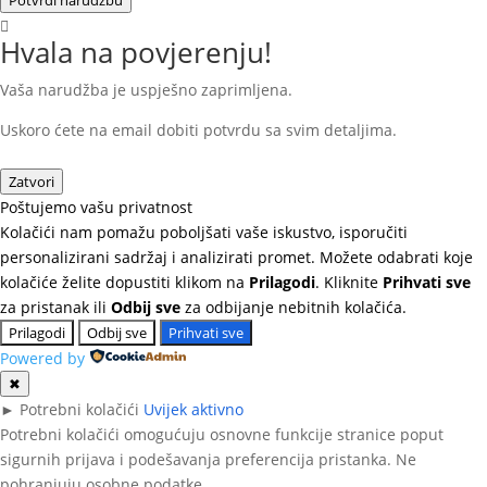
Potvrdi narudzbu
Hvala na povjerenju!
Vaša narudžba je uspješno zaprimljena.
Uskoro ćete na email dobiti potvrdu sa svim detaljima.
Zatvori
Poštujemo vašu privatnost
Kolačići nam pomažu poboljšati vaše iskustvo, isporučiti
personalizirani sadržaj i analizirati promet. Možete odabrati koje
kolačiće želite dopustiti klikom na
Prilagodi
. Kliknite
Prihvati sve
za pristanak ili
Odbij sve
za odbijanje nebitnih kolačića.
Prilagodi
Odbij sve
Prihvati sve
Powered by
✖
►
Potrebni kolačići
Uvijek aktivno
Potrebni kolačići omogućuju osnovne funkcije stranice poput
sigurnih prijava i podešavanja preferencija pristanka. Ne
pohranjuju osobne podatke.