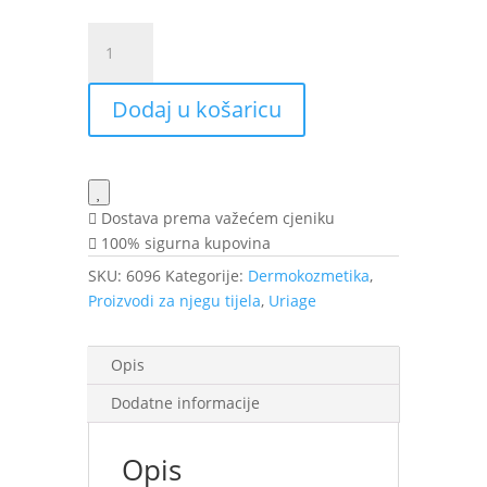
Uriage
Deodorant
Fresh
Dodaj u košaricu
125
ml
količina
Dostava prema važećem cjeniku
100% sigurna kupovina
SKU:
6096
Kategorije:
Dermokozmetika
,
Proizvodi za njegu tijela
,
Uriage
Opis
Dodatne informacije
Opis