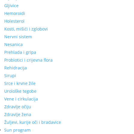
Gljivice
Hemoroidi
Holesterol
Kosti, mišići i zglobovi
Nervni sistem
Nesanica
Prehlada i gripa
Probiotici i crijevna flora
Rehidracija
Sirupi
Srce i krvne žile
Urološke tegobe
Vene i cirkulacija
Zdravlje očiju
Zdravlje žena
Žuljevi, kurije oči i bradavice
Sun program