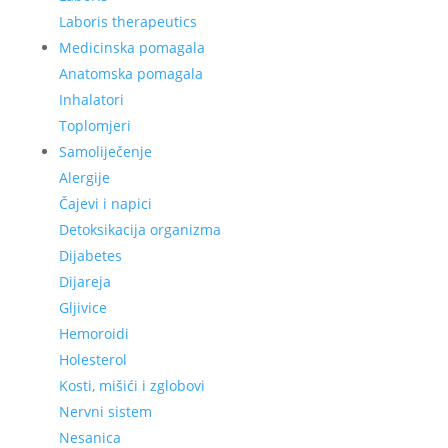
Laboris therapeutics
Medicinska pomagala
Anatomska pomagala
Inhalatori
Toplomjeri
Samoliječenje
Alergije
Čajevi i napici
Detoksikacija organizma
Dijabetes
Dijareja
Gljivice
Hemoroidi
Holesterol
Kosti, mišići i zglobovi
Nervni sistem
Nesanica