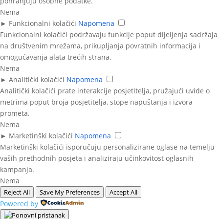
pohranjuju osobne podatke.
Nema
►
Funkcionalni kolačići
Napomena
Funkcionalni kolačići podržavaju funkcije poput dijeljenja sadržaja
na društvenim mrežama, prikupljanja povratnih informacija i
omogućavanja alata trećih strana.
Nema
►
Analitički kolačići
Napomena
Analitički kolačići prate interakcije posjetitelja, pružajući uvide o
metrima poput broja posjetitelja, stope napuštanja i izvora
prometa.
Nema
►
Marketinški kolačići
Napomena
Marketinški kolačići isporučuju personalizirane oglase na temelju
vaših prethodnih posjeta i analiziraju učinkovitost oglasnih
kampanja.
Nema
Reject All
Save My Preferences
Accept All
Powered by