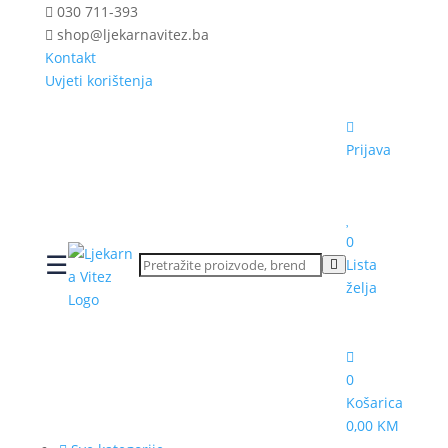
030 711-393
shop@ljekarnavitez.ba
Kontakt
Uvjeti korištenja
Prijava
0
☰
Lista
želja
0
Košarica
0,00 KM