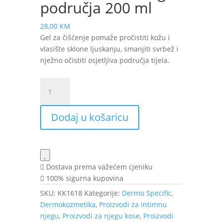
područja 200 ml
28,00
KM
Gel za čišćenje pomaže pročistiti kožu i
vlasište sklone ljuskanju, smanjiti svrbež i
nježno očistiti osjetljiva područja tijela.
Topicrem
Dermo
Specific
Dodaj u košaricu
PV/DS
gel
za
čišćenje
tijela,
Dostava prema važećem cjeniku
vlasišta
100% sigurna kupovina
i
SKU:
KK1618
Kategorije:
Dermo Specific
,
intimnog
Dermokozmetika
,
Proizvodi za intimnu
područja
njegu
,
Proizvodi za njegu kose
,
Proizvodi
200