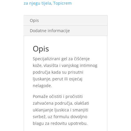
za njegu tijela
,
Topicrem
ml
količina
Opis
Dodatne informacije
Opis
Specijalizirani gel za čišćenje
kože, vlasišta i vanjskog intimnog
područja kada su prisutni
ljuskanje, perut ili osjećaj
nelagode.
Pomaže očistiti i pročistiti
zahvaćena područja, olakšati
uklanjanje ljuskica i smanjiti
svrbež, uz formulu dovoljno
blagu za redovitu upotrebu.