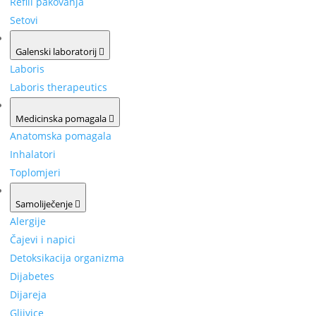
Refill pakovanja
Setovi
Galenski laboratorij
Laboris
Laboris therapeutics
Medicinska pomagala
Anatomska pomagala
Inhalatori
Toplomjeri
Samoliječenje
Alergije
Čajevi i napici
Detoksikacija organizma
Dijabetes
Dijareja
Gljivice