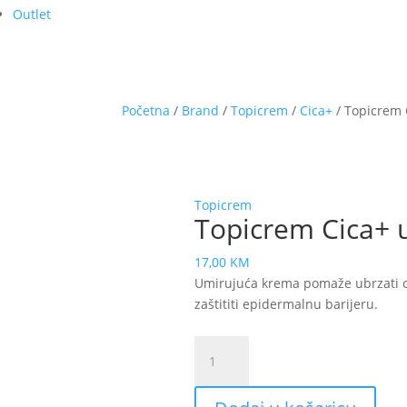
Outlet
Početna
/
Brand
/
Topicrem
/
Cica+
/ Topicrem 
Topicrem
Topicrem Cica+ 
17,00
KM
Umirujuća krema pomaže ubrzati ob
zaštititi epidermalnu barijeru.
Topicrem
Cica+
umirujuća