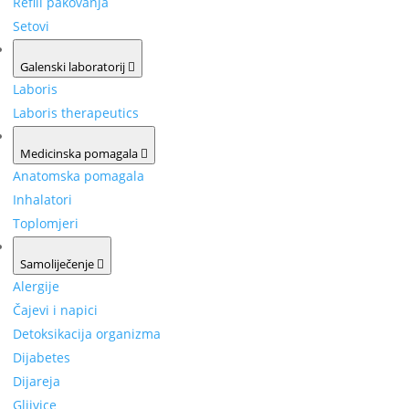
Refill pakovanja
Setovi
Galenski laboratorij
Laboris
Laboris therapeutics
Medicinska pomagala
Anatomska pomagala
Inhalatori
Toplomjeri
Samoliječenje
Alergije
Čajevi i napici
Detoksikacija organizma
Dijabetes
Dijareja
Gljivice