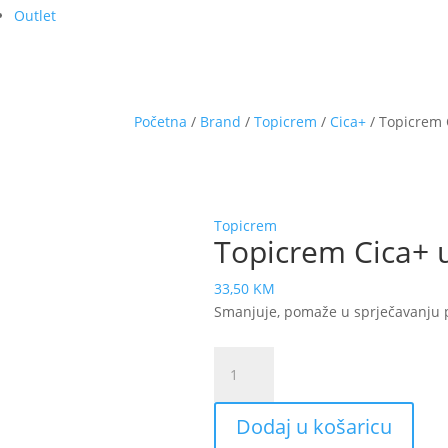
Outlet
Početna
/
Brand
/
Topicrem
/
Cica+
/ Topicrem C
Topicrem
Topicrem Cica+ ul
33,50
KM
Smanjuje, pomaže u sprječavanju po
Topicrem
Cica+
ulje
Dodaj u košaricu
za