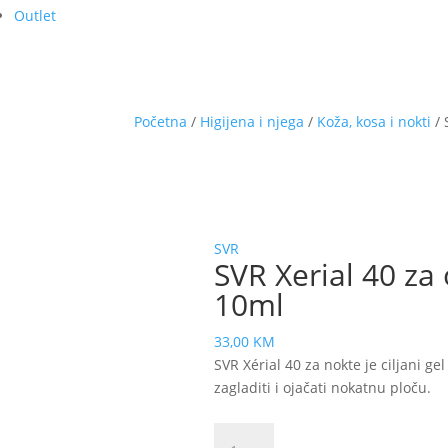
Outlet
Početna
/
Higijena i njega
/
Koža, kosa i nokti
/ 
SVR
SVR Xerial 40 za
10ml
33,00
KM
SVR Xérial 40 za nokte je ciljani ge
zagladiti i ojačati nokatnu ploču.
SVR