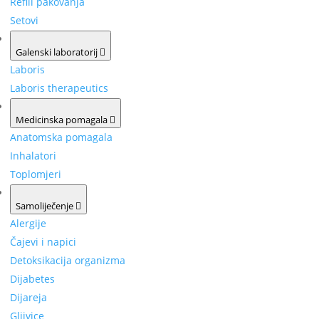
Refill pakovanja
Setovi
Galenski laboratorij
Laboris
Laboris therapeutics
Medicinska pomagala
Anatomska pomagala
Inhalatori
Toplomjeri
Samoliječenje
Alergije
Čajevi i napici
Detoksikacija organizma
Dijabetes
Dijareja
Gljivice