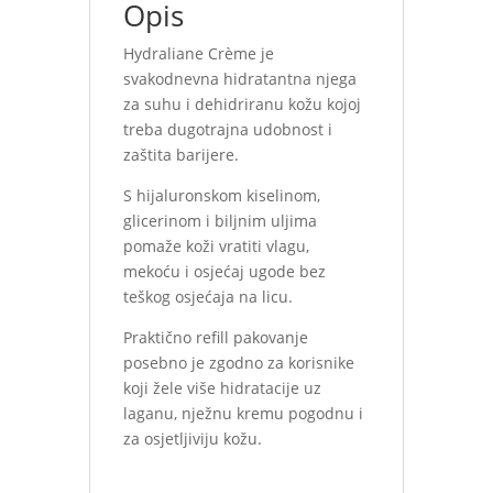
Opis
Hydraliane Crème je
svakodnevna hidratantna njega
za suhu i dehidriranu kožu kojoj
treba dugotrajna udobnost i
zaštita barijere.
S hijaluronskom kiselinom,
glicerinom i biljnim uljima
pomaže koži vratiti vlagu,
mekoću i osjećaj ugode bez
teškog osjećaja na licu.
Praktično refill pakovanje
posebno je zgodno za korisnike
koji žele više hidratacije uz
laganu, nježnu kremu pogodnu i
za osjetljiviju kožu.