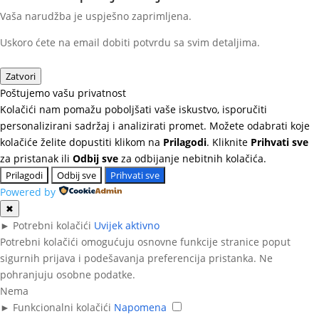
Vaša narudžba je uspješno zaprimljena.
Uskoro ćete na email dobiti potvrdu sa svim detaljima.
Zatvori
Poštujemo vašu privatnost
Kolačići nam pomažu poboljšati vaše iskustvo, isporučiti
personalizirani sadržaj i analizirati promet. Možete odabrati koje
kolačiće želite dopustiti klikom na
Prilagodi
. Kliknite
Prihvati sve
za pristanak ili
Odbij sve
za odbijanje nebitnih kolačića.
Prilagodi
Odbij sve
Prihvati sve
Powered by
✖
►
Potrebni kolačići
Uvijek aktivno
Potrebni kolačići omogućuju osnovne funkcije stranice poput
sigurnih prijava i podešavanja preferencija pristanka. Ne
pohranjuju osobne podatke.
Nema
►
Funkcionalni kolačići
Napomena