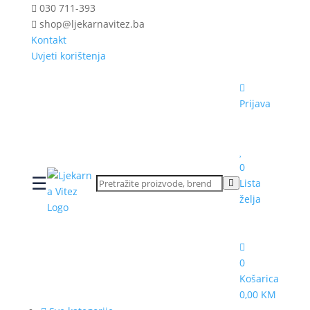
030 711-393
shop@ljekarnavitez.ba
Kontakt
Uvjeti korištenja
Prijava
0
☰
Lista
želja
0
Košarica
0,00 KM