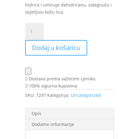
hidrira i umiruje dehidriranu, zategnutu i
osjetljivu kožu lica.
SVR
HYDRALIANE
krema-
Dodaj u košaricu
vrećica
50ml
SVR
količina
Dostava prema važećem cjeniku
100% sigurna kupovina
SKU:
7297
Kategorija:
Uncategorized
Opis
Dodatne informacije