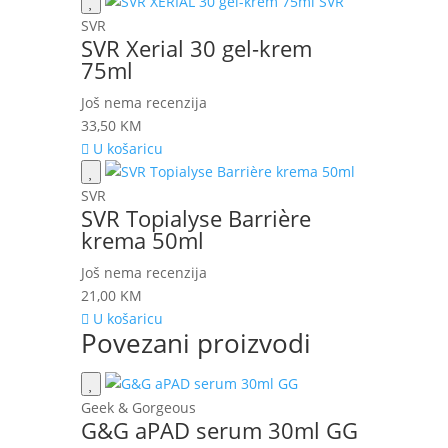
SVR
SVR Xerial 30 gel-krem
75ml
Još nema recenzija
33,50
KM
U košaricu
SVR
SVR Topialyse Barrière
krema 50ml
Još nema recenzija
21,00
KM
U košaricu
Povezani proizvodi
Geek & Gorgeous
G&G aPAD serum 30ml GG