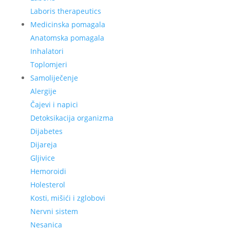
Laboris therapeutics
Medicinska pomagala
Anatomska pomagala
Inhalatori
Toplomjeri
Samoliječenje
Alergije
Čajevi i napici
Detoksikacija organizma
Dijabetes
Dijareja
Gljivice
Hemoroidi
Holesterol
Kosti, mišići i zglobovi
Nervni sistem
Nesanica