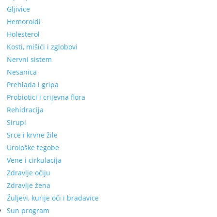
Gljivice
Hemoroidi
Holesterol
Kosti, mišići i zglobovi
Nervni sistem
Nesanica
Prehlada i gripa
Probiotici i crijevna flora
Rehidracija
Sirupi
Srce i krvne žile
Urološke tegobe
Vene i cirkulacija
Zdravlje očiju
Zdravlje žena
Žuljevi, kurije oči i bradavice
Sun program