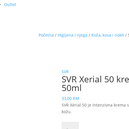
Outlet
Početna
/
Higijena i njega
/
Koža, kosa i nokti
/ 
SVR
SVR Xerial 50 kre
50ml
33,00
KM
SVR Xérial 50 je intenzivna krema s 
kožu.
SVR