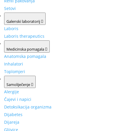
Refill pakovanja
Setovi
Galenski laboratorij
Laboris
Laboris therapeutics
Medicinska pomagala
Anatomska pomagala
Inhalatori
Toplomjeri
Samoliječenje
Alergije
Čajevi i napici
Detoksikacija organizma
Dijabetes
Dijareja
Gljivice