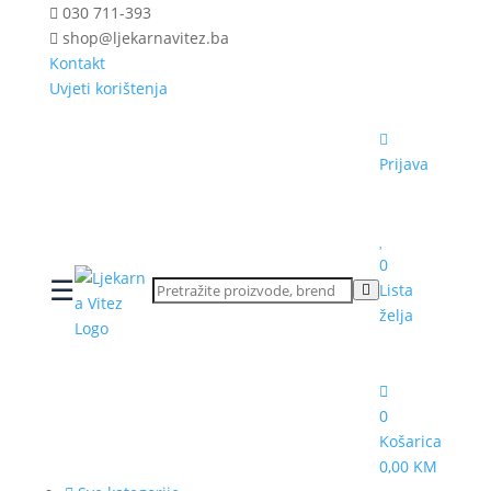
030 711-393
shop@ljekarnavitez.ba
Kontakt
Uvjeti korištenja
Prijava
0
☰
Lista
želja
0
Košarica
0,00 KM