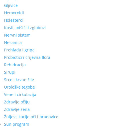
Gljivice
Hemoroidi
Holesterol
Kosti, mišići i zglobovi
Nervni sistem
Nesanica
Prehlada i gripa
Probiotici i crijevna flora
Rehidracija
Sirupi
Srce i krvne žile
Urološke tegobe
Vene i cirkulacija
Zdravlje očiju
Zdravlje žena
Žuljevi, kurije oči i bradavice
Sun program