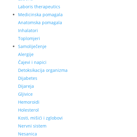
Laboris therapeutics
Medicinska pomagala
Anatomska pomagala
Inhalatori
Toplomjeri
Samoliječenje
Alergije
Čajevi i napici
Detoksikacija organizma
Dijabetes
Dijareja
Gljivice
Hemoroidi
Holesterol
Kosti, mišići i zglobovi
Nervni sistem
Nesanica