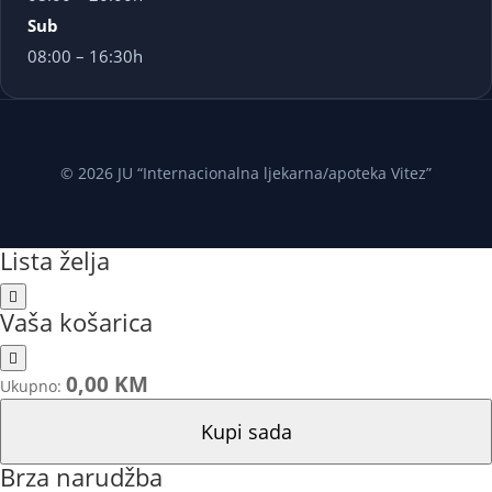
Sub
08:00 – 16:30h
© 2026 JU “Internacionalna ljekarna/apoteka Vitez”
Lista želja
Vaša košarica
0,00 KM
Ukupno:
Kupi sada
Brza narudžba