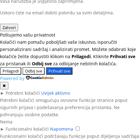
Vaša narudžba je uspješno zaprimljena.
Uskoro ćete na email dobiti potvrdu sa svim detaljima.
Zatvori
Poštujemo vašu privatnost
Kolačići nam pomažu poboljšati vaše iskustvo, isporučiti
personalizirani sadržaj i analizirati promet. Možete odabrati koje
kolačiće želite dopustiti klikom na
Prilagodi
. Kliknite
Prihvati sve
za pristanak ili
Odbij sve
za odbijanje nebitnih kolačića.
Prilagodi
Odbij sve
Prihvati sve
Powered by
✖
►
Potrebni kolačići
Uvijek aktivno
Potrebni kolačići omogućuju osnovne funkcije stranice poput
sigurnih prijava i podešavanja preferencija pristanka. Ne
pohranjuju osobne podatke.
Nema
►
Funkcionalni kolačići
Napomena
Funkcionalni kolačići podržavaju funkcije poput dijeljenja sadržaja