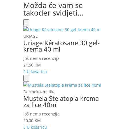
Možda će vam se
također svidjeti…
URIAGE
Uriage Kératosane 30 gel-
krema 40 ml
Još nema recenzija
21,50
KM
U košaricu
Dermokozmetika
Mustela Stelatopia krema
za lice 40ml
Još nema recenzija
20,00
KM
U košaricu